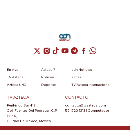
Cuenta de X / Twitter (se abre en una nuev
Cuenta de Instagram (se abre en una n
Cuenta de TikTok (se abre en una
Cuenta de YouTube (se abre 
Cuenta de Telegram (se a
Cuenta de Facebook 
Cuenta de Whats
En vivo
Azteca 7
adn Noticias
TV Azteca
Noticias
a más +
Azteca UNO
Deportes
TV Azteca Internacional
TV AZTECA
CONTACTO
Periférico Sur 4121,
contacto@tvazteca.com
Col. Fuentes Del Pedregal, C.P.
55 1720 1313
|
Conmutador
14140,
Ciudad De México, México.