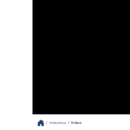
/
Videoteca
/
Video