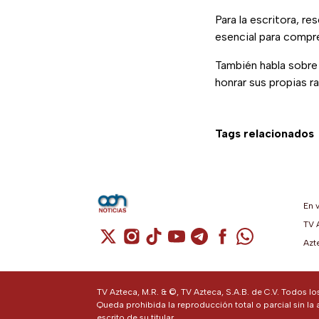
Para la escritora, r
esencial para compr
También habla sobre s
honrar sus propias ra
Tags relacionados
En 
TV 
Cuenta de X / Twitter (se abre en una n
Cuenta de Instagram (se abre en u
Cuenta de TikTok (se abre en 
Cuenta de YouTube (se ab
Cuenta de Telegram (
Cuenta de Facebo
Cuenta de Wh
Azt
TV Azteca, M.R. & ©, TV Azteca, S.A.B. de C.V. Todos l
Queda prohibida la reproducción total o parcial sin la 
escrito de su titular.