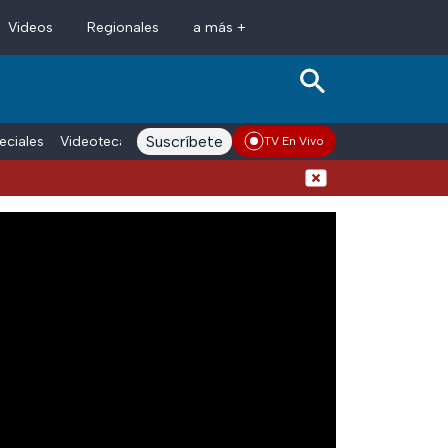
Videos
Regionales
a más +
Suscríbete
eciales
Videoteca
Conductores
Voces adn Noticias
Enlace La
TV En Vivo