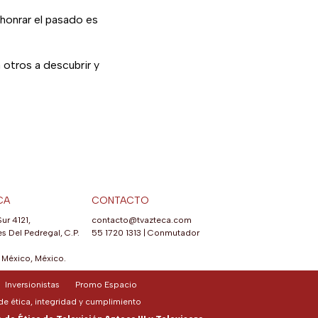
 honrar el pasado es
a otros a descubrir y
CA
CONTACTO
Sur 4121,
contacto@tvazteca.com
s Del Pedregal, C.P.
55 1720 1313
|
Conmutador
México, México.
Inversionistas
Promo Espacio
e ética, integridad y cumplimiento