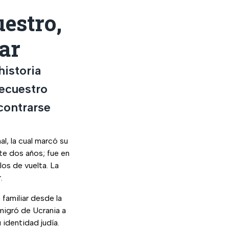
uestro,
ar
historia
secuestro
contrarse
al, la cual marcó su
nte dos años; fue en
los de vuelta. La
.
 familiar desde la
migró de Ucrania a
 identidad judía.