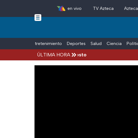
en vivo
TV Azteca
Aztec
Skip to main content
Tiempo Libre
Entretenimiento
Deportes
Salud
Ciencia
Polít
identes hoy viernes 7 de agosto
ÚLTIMA HORA