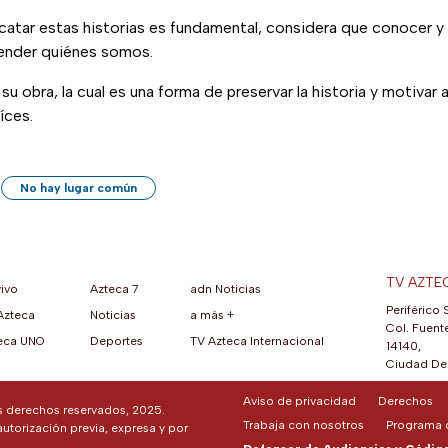
escatar estas historias es fundamental, considera que conocer y
ender quiénes somos.
u obra, la cual es una forma de preservar la historia y motivar 
íces.
No hay lugar común
TV AZTE
vivo
Azteca 7
adn Noticias
Periférico 
Azteca
Noticias
a más +
ueva pestaña)
na nueva pestaña)
una nueva pestaña)
re en una nueva pestaña)
se abre en una nueva pestaña)
ok (se abre en una nueva pestaña)
atsApp (se abre en una nueva pestaña)
Col. Fuente
eca UNO
Deportes
TV Azteca Internacional
14140,
Ciudad De 
Aviso de privacidad
Derechos
os derechos reservados, 2025.
Trabaja con nosotros
Programa d
autorización previa, expresa y por