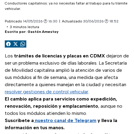
Conductores capitalinos: ya no necesitas faltar al trabajo para tu trámite
vehicular.
Metadatos del artículo
Publicado
14/05/2026
🕐
16:30
Actualizado
30/06/2026
🕐
18:52
3
minutos
 lectura
Escrito por:
Gastón Amestoy
Compartir en Facebook
Compartir en X (Twitter)
Compartir en WhatsApp
Los
trámites de licencias y placas en CDMX
dejaron de
ser un problema exclusivo de días laborales. La Secretaría
de Movilidad capitalina amplió la atención de varios de
sus módulos al fin de semana, una medida que afecta
directamente a quienes manejan en la ciudad y necesitan
resolver gestiones de control vehicular
.
El cambio aplica para servicios como expedición,
renovación, reposición y emplacamiento
, aunque no
todos los módulos atienden lo mismo.
Suscríbete a
nuestro canal de Telegram
y lleva la
información en tus manos.