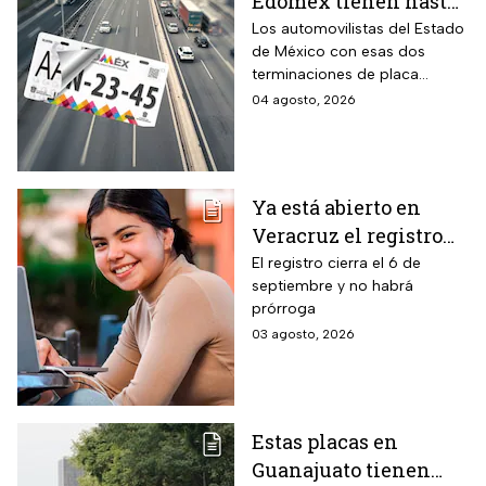
Edomex tienen hasta
el 31 de agosto 2026
Los automovilistas del Estado
de México con esas dos
para realizar la
terminaciones de placa
verificación
enfrentan el cierre de su
04 agosto, 2026
vehicular o recibirán
periodo este mes. Quien no
esta multa
cumpla con la revisión de
emisiones antes de que
acabe agosto pagará una
Ya está abierto en
sanción de miles de pesos.
Veracruz el registro
para becas de hasta
El registro cierra el 6 de
septiembre y no habrá
$3,000 pesos para
prórroga
estudiantes de todos
03 agosto, 2026
los niveles: fecha
límite y requisitos
para aplicar
Estas placas en
Guanajuato tienen