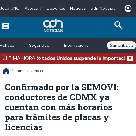
zteca UNO
Azteca 7
Deportes
Noticias
adn Noticias
Videos
Skip to main content
Suscríbete
Política
Seguridad
Internacional
Finanzas
ÚLTIMA HORA
Estados Unidos suspende la importación de a
/
Trámites
/
Nota
Confirmado por la SEMOVI:
conductores de CDMX ya
cuentan con más horarios
para trámites de placas y
licencias