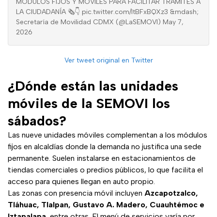
MÓDULOS FIJOS Y MÓVILES PARA FACILITAR TRÁMITES A
LA CIUDADANÍA 🗞️👇 pic.twitter.com/ltBFxBQXz3 &mdash;
Secretaría de Movilidad CDMX (@LaSEMOVI) May 7,
2026
Ver tweet original en Twitter
¿Dónde están las unidades
móviles de la SEMOVI los
sábados?
Las nueve unidades móviles complementan a los módulos
fijos en alcaldías donde la demanda no justifica una sede
permanente. Suelen instalarse en estacionamientos de
tiendas comerciales o predios públicos, lo que facilita el
acceso para quienes llegan en auto propio.
Las zonas con presencia móvil incluyen
Azcapotzalco,
Tláhuac, Tlalpan, Gustavo A. Madero, Cuauhtémoc e
Iztapalapa
, entre otras. El menú de servicios varía por