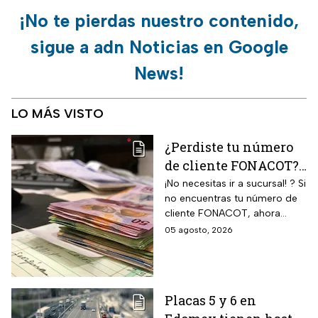
¡No te pierdas nuestro contenido,
sigue a adn Noticias en Google
News!
LO MÁS VISTO
¿Perdiste tu número
de cliente FONACOT?
Así puedes
¡No necesitas ir a sucursal! ? Si
no encuentras tu número de
recuperarlo y
cliente FONACOT, ahora
consultar tu crédito
puedes recuperarlo y
05 agosto, 2026
2026
consultar tu crédito
fácilmente.
Placas 5 y 6 en