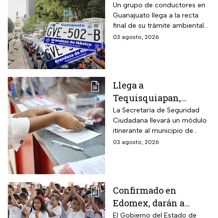
hasta el 31 de agosto
Un grupo de conductores en
Guanajuato llega a la recta
2026 para realizar la
final de su trámite ambiental
verificación
semestral. El descuido cuesta
03 agosto, 2026
vehicular o habrá
más de dos mil pesos y
multas de más de
compromete la circulación
legal del vehículo.
$2,000
Llega a
Tequisquiapan,
Querétaro, unidad
La Secretaría de Seguridad
Ciudadana llevará un módulo
móvil de licencia de
itinerante al municipio de
conducir este martes
Tequisquiapan, en Querétaro,
03 agosto, 2026
4 de agosto: los cupos
para expedir permisos de
son limitados y estos
manejo con cupo restringido
a ochenta personas.
son los requisitos
Confirmado en
Edomex, darán a
partir del 6 de agosto
El Gobierno del Estado de