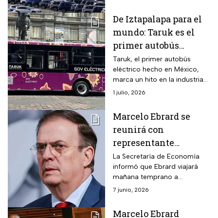
autos con alto contenido
estadounidense.
De Iztapalapa para el
mundo: Taruk es el
primer autobús
eléctrico de México
Taruk, el primer autobús
eléctrico hecho en México,
marca un hito en la industria
nacional; conoce sus
1 julio, 2026
innovaciones, impacto y
futuro en la movilidad.
Marcelo Ebrard se
reunirá con
representante
comercial de EUA;
La Secretaría de Economía
informó que Ebrard viajará
buscan evitar
mañana temprano a
aranceles
Washington DC para sostener
7 junio, 2026
reuniones de trabajo con sus
contrapartes
Marcelo Ebrard
estadounidenses, Jamieson