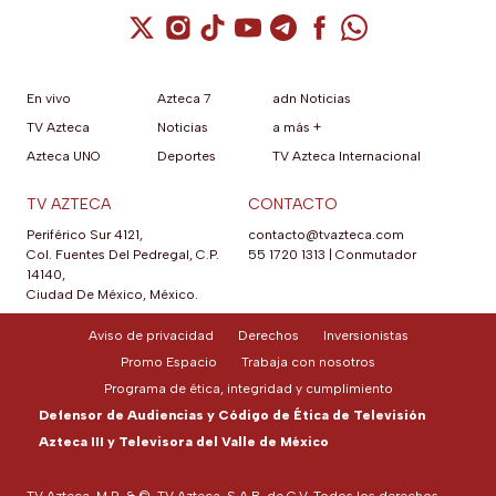
Cuenta de X / Twitter (se abre en una nuev
Cuenta de Instagram (se abre en una n
Cuenta de TikTok (se abre en una
Cuenta de YouTube (se abre 
Cuenta de Telegram (se a
Cuenta de Facebook 
Cuenta de Whats
En vivo
Azteca 7
adn Noticias
TV Azteca
Noticias
a más +
Azteca UNO
Deportes
TV Azteca Internacional
TV AZTECA
CONTACTO
Periférico Sur 4121,
contacto@tvazteca.com
Col. Fuentes Del Pedregal, C.P.
55 1720 1313
|
Conmutador
14140,
Ciudad De México, México.
Aviso de privacidad
Derechos
Inversionistas
Promo Espacio
Trabaja con nosotros
Programa de ética, integridad y cumplimiento
Defensor de Audiencias y Código de Ética de Televisión
Azteca III y Televisora del Valle de México