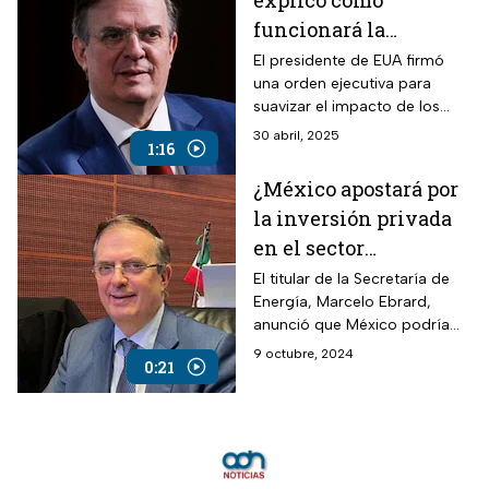
explicó cómo
funcionará la
reducción de
El presidente de EUA firmó
una orden ejecutiva para
aranceles por parte de
suavizar el impacto de los
Trump
aranceles en la industria
30 abril, 2025
1:16
automotriz; el secretario de
Economía explicó cómo
¿México apostará por
impactará a México.
la inversión privada
en el sector
energético? Esto dijo
El titular de la Secretaría de
Energía, Marcelo Ebrard,
Ebrard
anunció que México podría
apostar por la inversión
9 octubre, 2024
0:21
extranjera en el sector
energético, pero mencionó
que no es un hecho.