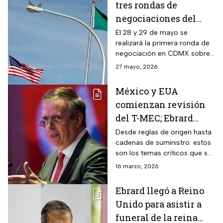
tres rondas de
negociaciones del
TMEC sin Canadá
El 28 y 29 de mayo se
realizará la primera ronda de
negociación en CDMX sobre
temas de seguridad
27 mayo, 2026
económicas y reglas de
origen.
México y EUA
comienzan revisión
del T-MEC; Ebrard
afirma que
Desde reglas de origen hasta
cadenas de suministro: estos
negociarán cero
son los temas críticos que se
aranceles
decidirán en las primeras
16 marzo, 2026
mesas de trabajo con
Estados Unidos.
Ebrard llegó a Reino
Unido para asistir a
funeral de la reina