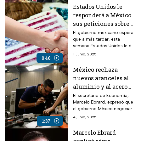
del T-MEC en julio.
Estados Unidos le
responderá a México
sus peticiones sobre
los aranceles esta
El gobierno mexicano espera
que a más tardar, esta
semana; puntualizó
semana Estados Unidos le dé
Ebrard
respuesta a la solicitud de
11 junio, 2025
0:46
quedar excluido de los
aranceles del 50% al aluminio.
México rechaza
nuevos aranceles al
aluminio y al acero
impuestos por EUA
El secretario de Economía,
Marcelo Ebrard, expresó que
el gobierno México negociará
con Estados Unidos para que
4 junio, 2025
1:37
el nuevo porcentaje de
aranceles no impacte en la
Marcelo Ebrard
economía del país.