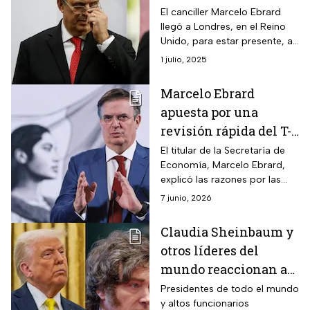
Isabel II
El canciller Marcelo Ebrard
llegó a Londres, en el Reino
Unido, para estar presente, a
nombre del gobierno de
1 julio, 2025
México, en los funerales de la
reina Isabel II.
Marcelo Ebrard
apuesta por una
revisión rápida del T-
MEC para el desarrollo
El titular de la Secretaría de
Economía, Marcelo Ebrard,
de México
explicó las razones por las
cuales conviene a México
7 junio, 2026
acelerar la revisión T-MEC
con EUA y Canadá.
Claudia Sheinbaum y
otros líderes del
mundo reaccionan a
la muerte del papa
Presidentes de todo el mundo
y altos funcionarios
Francisco hoy