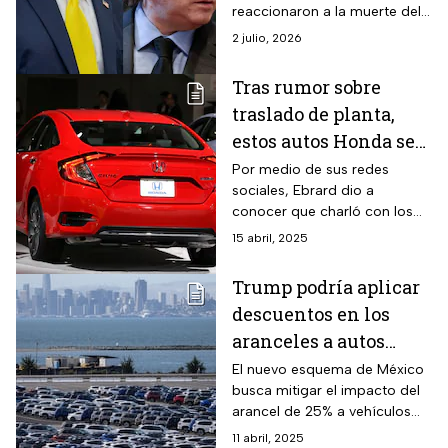
reaccionaron a la muerte del
papa Francisco a los 88 años;
2 julio, 2026
estas fueron sus
publicaciones.
Tras rumor sobre
traslado de planta,
estos autos Honda se
fabrican en México
Por medio de sus redes
sociales, Ebrard dio a
conocer que charló con los
directivos de Honda en medio
15 abril, 2025
de las amenazas por los
aranceles de EUA.
Trump podría aplicar
descuentos en los
aranceles a autos
hechos en México,
El nuevo esquema de México
busca mitigar el impacto del
anuncia Ebrard
arancel de 25% a vehículos
importados a EUA y prioriza
11 abril, 2025