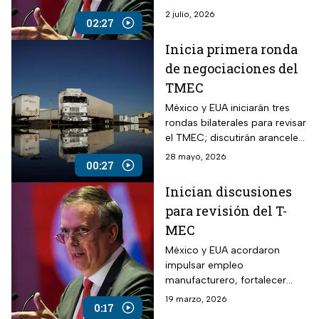
Estados Unidos y afirmó que
2 julio, 2026
02:27
las tensiones comerciales han
disminuido.
Inicia primera ronda
de negociaciones del
TMEC
México y EUA iniciarán tres
rondas bilaterales para revisar
el TMEC; discutirán aranceles,
agricultura y reglas de origen.
28 mayo, 2026
00:27
Inician discusiones
para revisión del T-
MEC
México y EUA acordaron
impulsar empleo
manufacturero, fortalecer
cadenas y limitar prácticas
19 marzo, 2026
0:17
desleales rumbo a la revisión