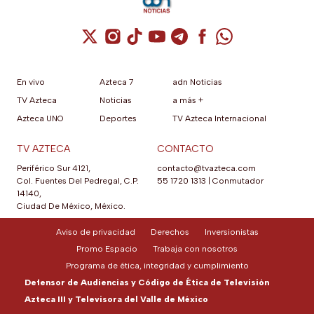
Cuenta de X / Twitter (se abre en una nuev
Cuenta de Instagram (se abre en una n
Cuenta de TikTok (se abre en una
Cuenta de YouTube (se abre 
Cuenta de Telegram (se a
Cuenta de Facebook 
Cuenta de Whats
En vivo
Azteca 7
adn Noticias
TV Azteca
Noticias
a más +
Azteca UNO
Deportes
TV Azteca Internacional
TV AZTECA
CONTACTO
Periférico Sur 4121,
contacto@tvazteca.com
Col. Fuentes Del Pedregal, C.P.
55 1720 1313
|
Conmutador
14140,
Ciudad De México, México.
Aviso de privacidad
Derechos
Inversionistas
Promo Espacio
Trabaja con nosotros
Programa de ética, integridad y cumplimiento
Defensor de Audiencias y Código de Ética de Televisión
Azteca III y Televisora del Valle de México