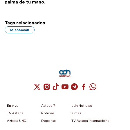
palma de tu mano.
Tags relacionados
Michoacán
Cuenta de X / Twitter (se abre en una nuev
Cuenta de Instagram (se abre en una n
Cuenta de TikTok (se abre en una
Cuenta de YouTube (se abre 
Cuenta de Telegram (se a
Cuenta de Facebook 
Cuenta de Whats
En vivo
Azteca 7
adn Noticias
TV Azteca
Noticias
a más +
Azteca UNO
Deportes
TV Azteca Internacional