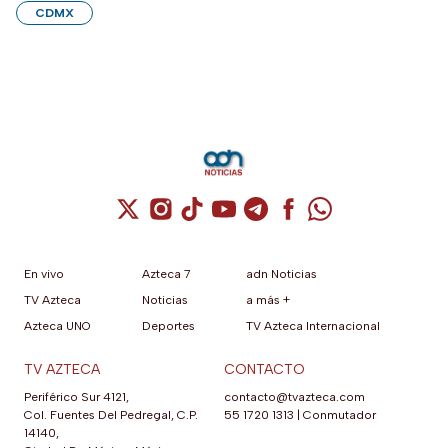
CDMX
Cuenta de X / Twitter (se abre en una nuev
Cuenta de Instagram (se abre en una n
Cuenta de TikTok (se abre en una
Cuenta de YouTube (se abre 
Cuenta de Telegram (se a
Cuenta de Facebook 
Cuenta de Whats
En vivo
Azteca 7
adn Noticias
TV Azteca
Noticias
a más +
Azteca UNO
Deportes
TV Azteca Internacional
TV AZTECA
CONTACTO
Periférico Sur 4121,
contacto@tvazteca.com
Col. Fuentes Del Pedregal, C.P.
55 1720 1313
|
Conmutador
14140,