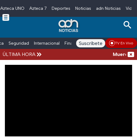
Azteca UNO
Azteca 7
Deportes
Noticias
adn Noticias
Video
Skip to main content
Suscríbete
ica
Seguridad
Internacional
Finanzas
adn Noticias Radio
Esp
TV En Vivo
ÚLTIMA HORA
Muere a lo