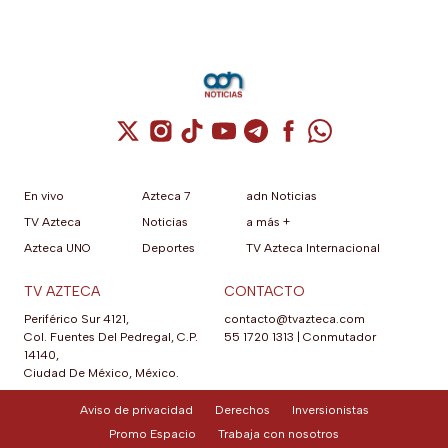
Cuenta de X / Twitter (se abre en una nuev
Cuenta de Instagram (se abre en una n
Cuenta de TikTok (se abre en una
Cuenta de YouTube (se abre 
Cuenta de Telegram (se a
Cuenta de Facebook 
Cuenta de Whats
En vivo
Azteca 7
adn Noticias
TV Azteca
Noticias
a más +
Azteca UNO
Deportes
TV Azteca Internacional
TV AZTECA
CONTACTO
Periférico Sur 4121,
contacto@tvazteca.com
Col. Fuentes Del Pedregal, C.P.
55 1720 1313
|
Conmutador
14140,
Ciudad De México, México.
Aviso de privacidad
Derechos
Inversionistas
Promo Espacio
Trabaja con nosotros