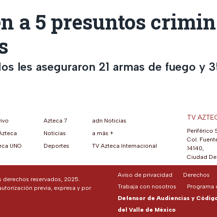
n a 5 presuntos crimin
s
dos les aseguraron 21 armas de fuego y 
TV AZTE
vivo
Azteca 7
adn Noticias
Periférico 
Azteca
Noticias
a más +
ueva pestaña)
na nueva pestaña)
una nueva pestaña)
re en una nueva pestaña)
se abre en una nueva pestaña)
ok (se abre en una nueva pestaña)
atsApp (se abre en una nueva pestaña)
Col. Fuente
eca UNO
Deportes
TV Azteca Internacional
14140,
Ciudad De 
Aviso de privacidad
Derechos
os derechos reservados, 2025.
Trabaja con nosotros
Programa d
autorización previa, expresa y por
Defensor de Audiencias y Código 
del Valle de México