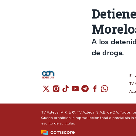
Detiene
Morelo
A los deteni
de droga.
En 
TV 
Cuenta de X / Twitter (se abre en una n
Cuenta de Instagram (se abre en u
Cuenta de TikTok (se abre en 
Cuenta de YouTube (se ab
Cuenta de Telegram (
Cuenta de Facebo
Cuenta de Wh
Azt
TV Azteca, M.R. & ©, TV Azteca, S.A.B. de C.V. Todos l
Queda prohibida la reproducción total o parcial sin la 
escrito de su titular.