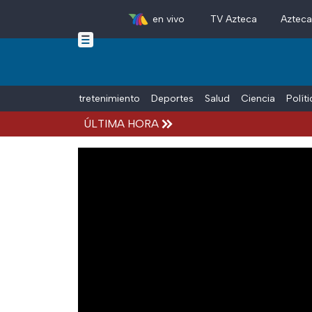
en vivo
TV Azteca
Aztec
Skip to main content
Tiempo Libre
Entretenimiento
Deportes
Salud
Ciencia
Polít
ÚLTIMA HORA