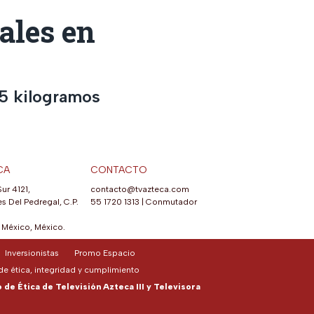
ales en
35 kilogramos
CA
CONTACTO
Sur 4121,
contacto@tvazteca.com
s Del Pedregal, C.P.
55 1720 1313
|
Conmutador
México, México.
Inversionistas
Promo Espacio
e ética, integridad y cumplimiento
de Ética de Televisión Azteca III y Televisora