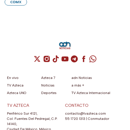
CDMX
Cuenta de X / Twitter (se abre en una nuev
Cuenta de Instagram (se abre en una n
Cuenta de TikTok (se abre en una
Cuenta de YouTube (se abre 
Cuenta de Telegram (se a
Cuenta de Facebook 
Cuenta de Whats
En vivo
Azteca 7
adn Noticias
TV Azteca
Noticias
a más +
Azteca UNO
Deportes
TV Azteca Internacional
TV AZTECA
CONTACTO
Periférico Sur 4121,
contacto@tvazteca.com
Col. Fuentes Del Pedregal, C.P.
55 1720 1313
|
Conmutador
14140,
Ciudad De México, México.