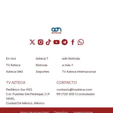
Cuenta de X / Twitter (se abre en una nuev
Cuenta de Instagram (se abre en una n
Cuenta de TikTok (se abre en una
Cuenta de YouTube (se abre 
Cuenta de Telegram (se a
Cuenta de Facebook 
Cuenta de Whats
En vivo
Azteca 7
adn Noticias
TV Azteca
Noticias
a más +
Azteca UNO
Deportes
TV Azteca Internacional
TV AZTECA
CONTACTO
Periférico Sur 4121,
contacto@tvazteca.com
Col. Fuentes Del Pedregal, C.P.
55 1720 1313
|
Conmutador
14140,
Ciudad De México, México.
Aviso de privacidad
Derechos
Inversionistas