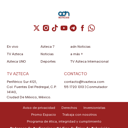
Cuenta de X / Twitter (se abre en una nuev
Cuenta de Instagram (se abre en una n
Cuenta de TikTok (se abre en una
Cuenta de YouTube (se abre 
Cuenta de Telegram (se a
Cuenta de Facebook 
Cuenta de Whats
En vivo
Azteca 7
adn Noticias
TV Azteca
Noticias
a más +
Azteca UNO
Deportes
TV Azteca Internacional
TV AZTECA
CONTACTO
Periférico Sur 4121,
contacto@tvazteca.com
Col. Fuentes Del Pedregal, C.P.
55 1720 1313
|
Conmutador
14140,
Ciudad De México, México.
Aviso de privacidad
Derechos
Inversionistas
Promo Espacio
Trabaja con nosotros
Programa de ética, integridad y cumplimiento