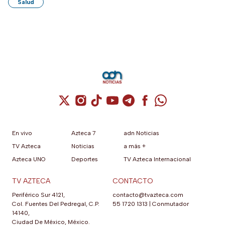
Salud
Cuenta de X / Twitter (se abre en una nuev
Cuenta de Instagram (se abre en una n
Cuenta de TikTok (se abre en una
Cuenta de YouTube (se abre 
Cuenta de Telegram (se a
Cuenta de Facebook 
Cuenta de Whats
En vivo
Azteca 7
adn Noticias
TV Azteca
Noticias
a más +
Azteca UNO
Deportes
TV Azteca Internacional
TV AZTECA
CONTACTO
Periférico Sur 4121,
contacto@tvazteca.com
Col. Fuentes Del Pedregal, C.P.
55 1720 1313
|
Conmutador
14140,
Ciudad De México, México.