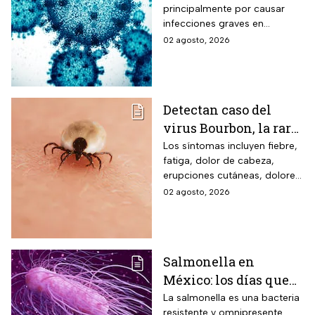
principalmente por causar
baumannii podría
infecciones graves en
transmitirse entre
hospitales
02 agosto, 2026
humanos y animales
Detectan caso del
virus Bourbon, la rara
enfermedad
Los síntomas incluyen fiebre,
fatiga, dolor de cabeza,
transmitida por
erupciones cutáneas, dolores
garrapatas que no
musculares, náuseas y
02 agosto, 2026
tiene cura ni vacuna
vómitos.
Salmonella en
México: los días que
dura la bacteria en el
La salmonella es una bacteria
resistente y omnipresente