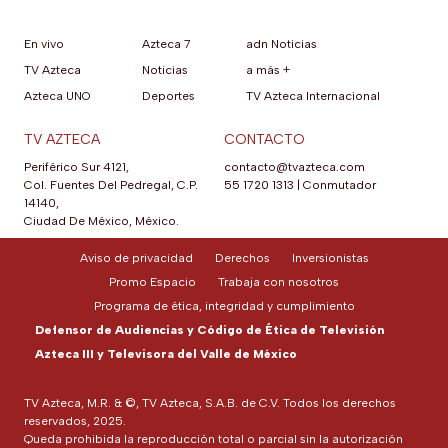
En vivo
Azteca 7
adn Noticias
TV Azteca
Noticias
a más +
Azteca UNO
Deportes
TV Azteca Internacional
TV AZTECA
CONTACTO
Periférico Sur 4121,
contacto@tvazteca.com
Col. Fuentes Del Pedregal, C.P.
55 1720 1313
|
Conmutador
14140,
Ciudad De México, México.
Aviso de privacidad
Derechos
Inversionistas
Promo Espacio
Trabaja con nosotros
Programa de ética, integridad y cumplimiento
Defensor de Audiencias y Código de Ética de Televisión
Azteca III y Televisora del Valle de México
TV Azteca, M.R. & ©, TV Azteca, S.A.B. de C.V. Todos los derechos
reservados, 2025.
Queda prohibida la reproducción total o parcial sin la autorización