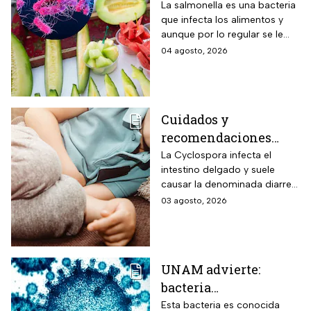
de salmonella y cómo
La salmonella es una bacteria
que infecta los alimentos y
protegerte del
aunque por lo regular se le
contagio
relaciona con el huevo,
04 agosto, 2026
algunas frutas pueden estar
contaminadas.
Cuidados y
recomendaciones
para niños ante los
La Cyclospora infecta el
intestino delgado y suele
riesgos por cyclospora
causar la denominada diarrea
explosiva, de acuerdo con
03 agosto, 2026
autoridades sanitarias.
UNAM advierte:
bacteria
Acinetobacter
Esta bacteria es conocida