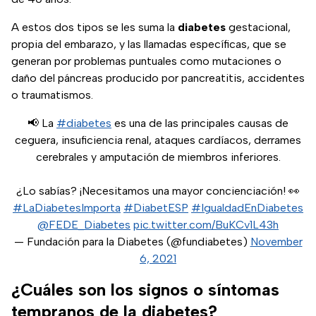
A estos dos tipos se les suma la
diabetes
gestacional,
propia del embarazo, y las llamadas específicas, que se
generan por problemas puntuales como mutaciones o
daño del páncreas producido por pancreatitis, accidentes
o traumatismos.
📢 La
#diabetes
es una de las principales causas de
ceguera, insuficiencia renal, ataques cardíacos, derrames
cerebrales y amputación de miembros inferiores.
¿Lo sabías? ¡Necesitamos una mayor concienciación! 👀
#LaDiabetesImporta
#DiabetESP
#IgualdadEnDiabetes
@FEDE_Diabetes
pic.twitter.com/BuKCv1L43h
— Fundación para la Diabetes (@fundiabetes)
November
6, 2021
¿Cuáles son los signos o síntomas
tempranos de la diabetes?