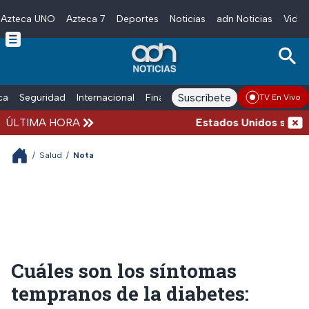
Azteca UNO
Azteca 7
Deportes
Noticias
adn Noticias
Video
Skip to main content
Suscríbete
ica
Seguridad
Internacional
Finanzas
adn Noticias Radio
Esp
TV En Vivo
ÚLTIMA HORA
Estados Unidos suspende
/
Salud
/
Nota
Cuáles son los síntomas
tempranos de la diabetes: