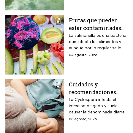
Frutas que pueden
estar contaminadas
de salmonella y cómo
La salmonella es una bacteria
que infecta los alimentos y
protegerte del
aunque por lo regular se le
contagio
relaciona con el huevo,
04 agosto, 2026
algunas frutas pueden estar
contaminadas.
Cuidados y
recomendaciones
para niños ante los
La Cyclospora infecta el
intestino delgado y suele
riesgos por cyclospora
causar la denominada diarrea
explosiva, de acuerdo con
03 agosto, 2026
autoridades sanitarias.