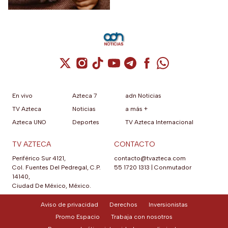
Cuenta de X / Twitter (se abre en una nuev
Cuenta de Instagram (se abre en una n
Cuenta de TikTok (se abre en una
Cuenta de YouTube (se abre 
Cuenta de Telegram (se a
Cuenta de Facebook 
Cuenta de Whats
En vivo
Azteca 7
adn Noticias
TV Azteca
Noticias
a más +
Azteca UNO
Deportes
TV Azteca Internacional
TV AZTECA
CONTACTO
Periférico Sur 4121,
contacto@tvazteca.com
Col. Fuentes Del Pedregal, C.P.
55 1720 1313
|
Conmutador
14140,
Ciudad De México, México.
Aviso de privacidad
Derechos
Inversionistas
Promo Espacio
Trabaja con nosotros