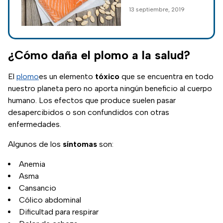
líquidos, masa
13 septiembre, 2019
muscular o tejido
magro.
¿Cómo daña el plomo a la salud?
El
plomo
es un elemento
tóxico
que se encuentra en todo
nuestro planeta pero no aporta ningún beneficio al cuerpo
humano. Los efectos que produce suelen pasar
desapercibidos o son confundidos con otras
enfermedades.
Algunos de los
síntomas
son:
Anemia
Asma
Cansancio
Cólico abdominal
Dificultad para respirar