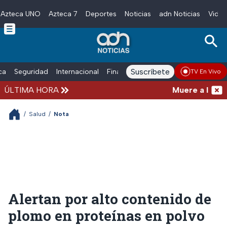
Azteca UNO
Azteca 7
Deportes
Noticias
adn Noticias
Video
Skip to main content
Suscríbete
ica
Seguridad
Internacional
Finanzas
adn Noticias Radio
Esp
TV En Vivo
ÚLTIMA HORA
Muere a los 68 
/
Salud
/
Nota
Alertan por alto contenido de
plomo en proteínas en polvo