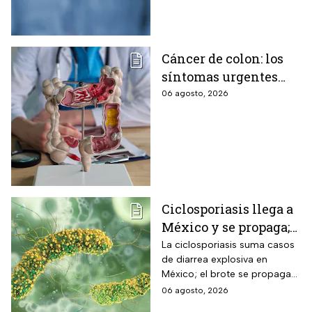
alertar sobre cómo garantizar
su seguridad.
Cáncer de colon: los
síntomas urgentes
que te advierten que
06 agosto, 2026
ya está presente
Ciclosporiasis llega a
México y se propaga;
activan protocolos
La ciclosporiasis suma casos
de diarrea explosiva en
para revisar frutas y
México; el brote se propaga
verduras
en el territorio nacional
06 agosto, 2026