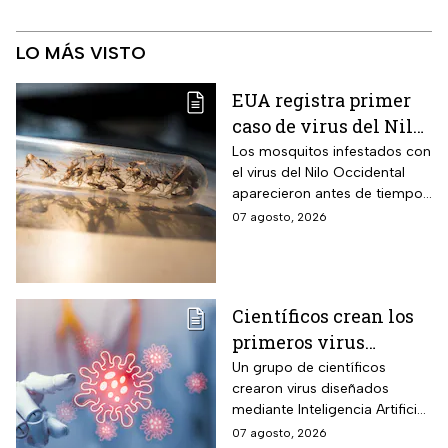
LO MÁS VISTO
EUA registra primer
caso de virus del Nilo
Occidental de 2026
Los mosquitos infestados con
el virus del Nilo Occidental
aparecieron antes de tiempo
en EUA; ya se registró el
07 agosto, 2026
primer caso en una persona
Científicos crean los
primeros virus
diseñados por la IA,
Un grupo de científicos
crearon virus diseñados
¿son peligrosos para
mediante Inteligencia Artificial
los humanos?
pero se han encendido las
07 agosto, 2026