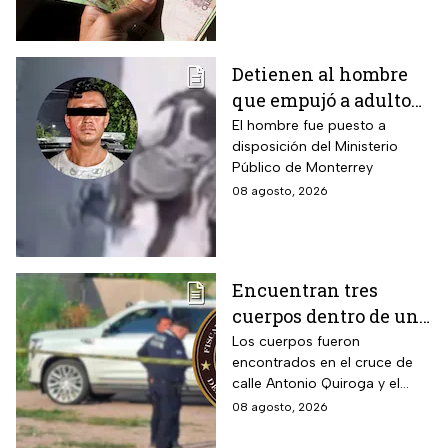
INE y tarjetas de plástico
Detienen al hombre
que empujó a adulto
mayor frente a un
El hombre fue puesto a
disposición del Ministerio
tráiler en Monterrey
Público de Monterrey
08 agosto, 2026
Encuentran tres
cuerpos dentro de una
camioneta de lujo en
Los cuerpos fueron
encontrados en el cruce de
Hermosillo;
calle Antonio Quiroga y el
investigan posible
Boulevard Camino del Serie
08 agosto, 2026
riña
en Hermosillo, Sonora