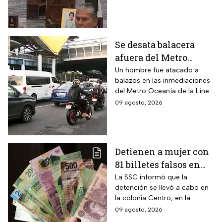
en misa el pasado domingo
Se desata balacera
afuera del Metro
Oceanía en la CDMX;
Un hombre fue atacado a
balazos en las inmediaciones
hay heridos
del Metro Oceanía de la Línea
B del Metro CDMX.
09 agosto, 2026
Detienen a mujer con
81 billetes falsos en
CDMX: ¿Cómo
La SSC informó que la
detención se llevó a cabo en
identificar “dinero
la colonia Centro, en la
patito”?
alcaldía Cuauhtémoc; llevaba
09 agosto, 2026
también actas de nacimiento,