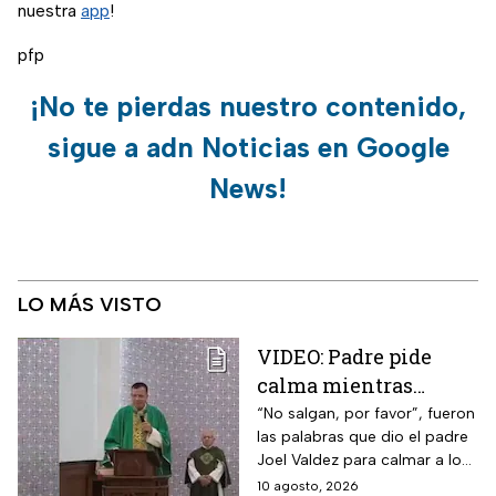
nuestra
app
!
pfp
¡No te pierdas nuestro contenido,
sigue a adn Noticias en Google
News!
LO MÁS VISTO
VIDEO: Padre pide
calma mientras
balacera interrumpe
“No salgan, por favor”, fueron
las palabras que dio el padre
misa en Los Mochis,
Joel Valdez para calmar a los
Sinaloa
feligreses que se encontraban
10 agosto, 2026