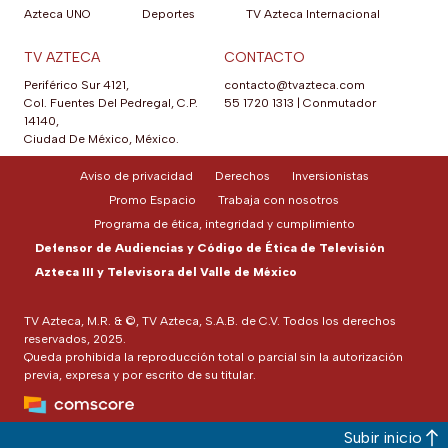
Azteca UNO
Deportes
TV Azteca Internacional
TV AZTECA
CONTACTO
Periférico Sur 4121,
contacto@tvazteca.com
Col. Fuentes Del Pedregal, C.P.
55 1720 1313
|
Conmutador
14140,
Ciudad De México, México.
Aviso de privacidad
Derechos
Inversionistas
Promo Espacio
Trabaja con nosotros
Programa de ética, integridad y cumplimiento
Defensor de Audiencias y Código de Ética de Televisión
Azteca III y Televisora del Valle de México
TV Azteca, M.R. & ©, TV Azteca, S.A.B. de C.V. Todos los derechos
reservados, 2025.
Queda prohibida la reproducción total o parcial sin la autorización
previa, expresa y por escrito de su titular.
Subir inicio