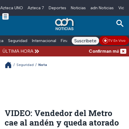
Azteca UNO
Azteca 7
Deportes
Noticias
adn Noticias
Video
Skip to main content
Suscríbete
ica
Seguridad
Internacional
Finanzas
adn Noticias Radio
Esp
TV En Vivo
ÚLTIMA HORA
Confirman más de 100
/
Seguridad
/
Nota
VIDEO: Vendedor del Metro
cae al andén y queda atorado