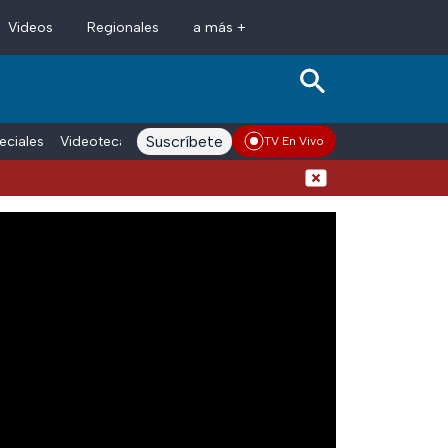
Videos
Regionales
a más +
Suscríbete
eciales
Videoteca
Conductores
Voces adn Noticias
Enlace La
TV En Vivo