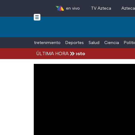
en vivo
TV Azteca
Aztec
Skip to main content
Tiempo Libre
Entretenimiento
Deportes
Salud
Ciencia
Polít
cidentes hoy viernes 7 de agosto
ÚLTIMA HORA