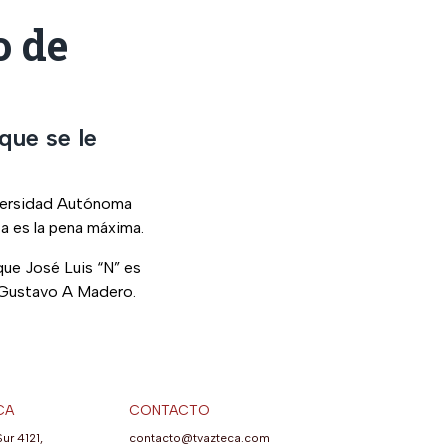
o de
que se le
iversidad Autónoma
ta es la pena máxima.
 que José Luis “N” es
ía Gustavo A Madero.
CA
CONTACTO
Sur 4121,
contacto@tvazteca.com