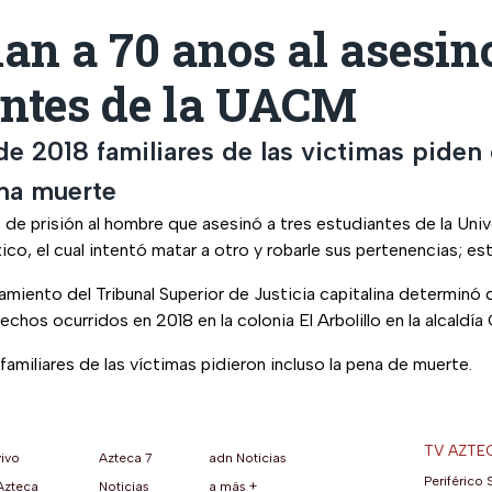
n a 70 anos al asesin
antes de la UACM
 de 2018 familiares de las victimas piden 
ena muerte
de prisión al hombre que asesinó a tres estudiantes de la Un
co, el cual intentó matar a otro y robarle sus pertenencias; es
ciamiento del Tribunal Superior de Justicia capitalina determinó
echos ocurridos en 2018 en la colonia El Arbolillo en la alcald
familiares de las víctimas pidieron incluso la pena de muerte.
TV AZTE
vivo
Azteca 7
adn Noticias
Periférico 
Azteca
Noticias
a más +