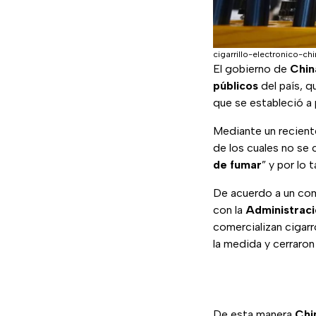
cigarrillo-electronico-ch
El gobierno de
Chi
públicos
del país, q
que se estableció a 
Mediante un recien
de los cuales no se 
de fumar
” y por lo
De acuerdo a un co
con la
Administraci
comercializan cigarr
la medida y cerraron
De esta manera
Chi