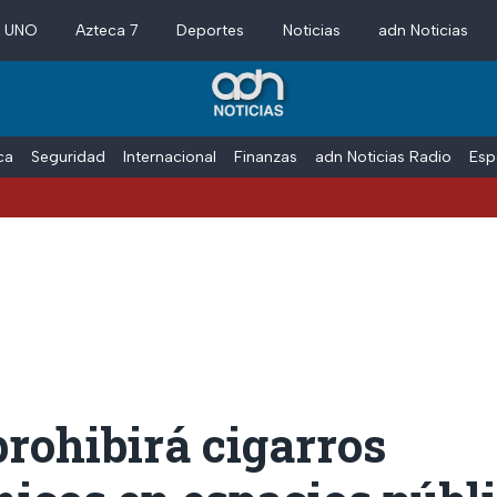
a UNO
Azteca 7
Deportes
Noticias
adn Noticias
ica
Seguridad
Internacional
Finanzas
adn Noticias Radio
Esp
rohibirá cigarros