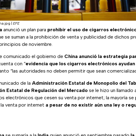
ina.jpg
|
EFE
na
anunció un plan para
prohibir el uso de cigarros electrónic
ue se suman a la prohibición de venta y publicidad de dichos p
principios de noviembre.
te comunicado el gobierno de
China anunció la estrategia pa
cuenta con “
evidencia que los cigarros electrónicos ayudan 
 tanto “las autoridades no deben permitir que sean comerciali
municado de la
Administración Estatal de Monopolio del Ta
ón Estatal de Regulación del Mercado
se le hizo un llamado 
os electrónicos que cesen su venta por internet; la mayoría se
 la venta por internet
a pesar de no existir aún una ley o reg
na
se sumaría a la
India
quien anunció en septiembre pasado
la