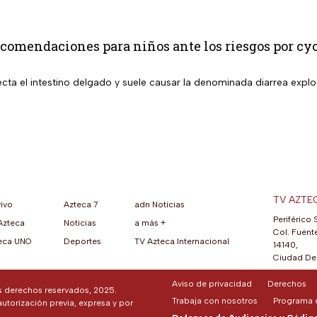
comendaciones para niños ante los riesgos por cy
cta el intestino delgado y suele causar la denominada diarrea explo
TV AZTE
vivo
Azteca 7
adn Noticias
Periférico 
Azteca
Noticias
a más +
ueva pestaña)
na nueva pestaña)
una nueva pestaña)
re en una nueva pestaña)
se abre en una nueva pestaña)
ok (se abre en una nueva pestaña)
atsApp (se abre en una nueva pestaña)
Col. Fuente
eca UNO
Deportes
TV Azteca Internacional
14140,
Ciudad De 
Aviso de privacidad
Derechos
os derechos reservados, 2025.
Trabaja con nosotros
Programa d
autorización previa, expresa y por