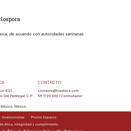
clospora
siva, de acuerdo con autoridades sanitarias.
CA
CONTACTO
Sur 4121,
contacto@tvazteca.com
s Del Pedregal, C.P.
55 1720 1313
|
Conmutador
México, México.
Inversionistas
Promo Espacio
e ética, integridad y cumplimiento