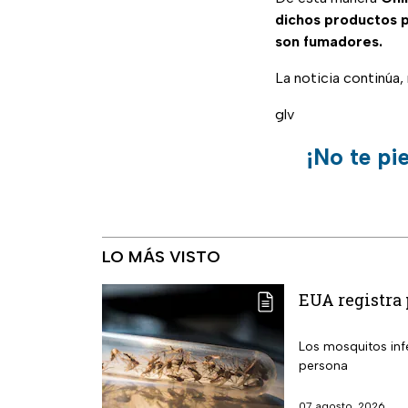
dichos productos p
son fumadores.
La noticia continúa
glv
¡No te pi
LO MÁS VISTO
EUA registra 
Los mosquitos infestados
persona
07 agosto, 2026