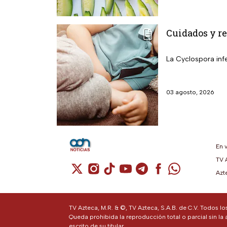
Cuidados y re
La Cyclospora infe
03 agosto, 2026
En 
TV 
Cuenta de X / Twitter (se abre en una n
Cuenta de Instagram (se abre en u
Cuenta de TikTok (se abre en 
Cuenta de YouTube (se ab
Cuenta de Telegram (
Cuenta de Facebo
Cuenta de Wh
Azt
TV Azteca, M.R. & ©, TV Azteca, S.A.B. de C.V. Todos l
Queda prohibida la reproducción total o parcial sin la 
escrito de su titular.