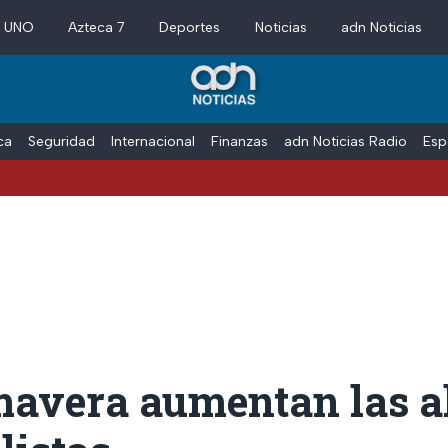
a UNO
Azteca 7
Deportes
Noticias
adn Noticias
ica
Seguridad
Internacional
Finanzas
adn Noticias Radio
Esp
mavera aumentan las al