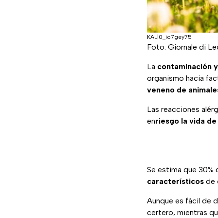
KAL|0_io7gey75
Foto: Giornale di L
La
contaminación y
organismo hacia fa
veneno de animale
Las reacciones alérg
en
riesgo la vida de
Se estima que 30% de
característicos
de 
Aunque es fácil de 
certero, mientras q