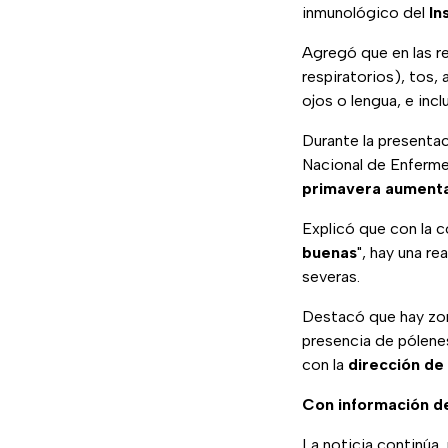
inmunológico del
In
Agregó que en las re
respiratorios), tos, 
ojos o lengua, e inc
Durante la presentaci
Nacional de Enferme
primavera aumentan
Explicó que con la c
buenas
", hay una r
severas.
Destacó que hay zo
presencia de pólene
con la
dirección de 
Con información d
La noticia continúa