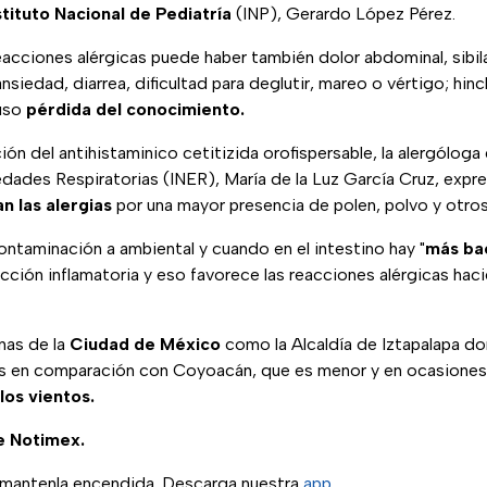
stituto Nacional de Pediatría
(INP), Gerardo López Pérez.
acciones alérgicas puede haber también dolor abdominal, sibil
ansiedad, diarrea, dificultad para deglutir, mareo o vértigo; hin
luso
pérdida del conocimiento.
ón del antihistaminico cetitizida orofispersable, la alergóloga 
dades Respiratorias (INER), María de la Luz García Cruz, exp
 las alergias
por una mayor presencia de polen, polvo y otros
ontaminación a ambiental y cuando en el intestino hay "
más ba
eacción inflamatoria y eso favorece las reacciones alérgicas ha
nas de la
Ciudad de México
como la Alcaldía de Iztapalapa d
s en comparación con Coyoacán, que es menor y en ocasiones 
los vientos.
e Notimex.
, mantenla encendida. Descarga nuestra
app
.