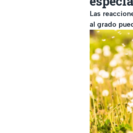
especia
Las reaccion
al grado pued