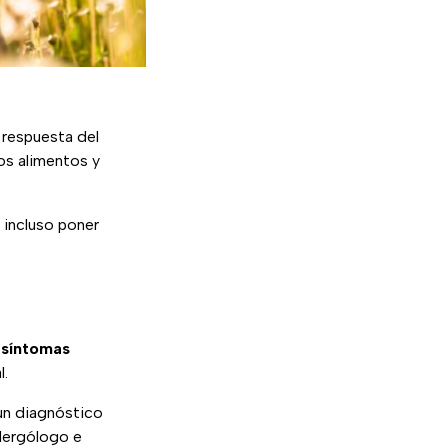
 respuesta del
os alimentos y
 incluso poner
 síntomas
l.
un diagnóstico
alergólogo e