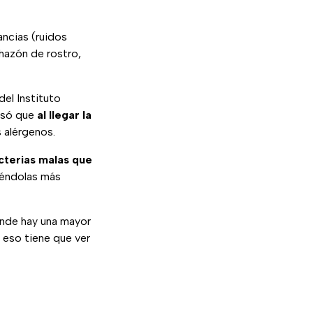
ancias (ruidos
chazón de rostro,
del Instituto
resó que
al llegar la
 alérgenos.
cterias malas que
ciéndolas más
onde hay una mayor
eso tiene que ver