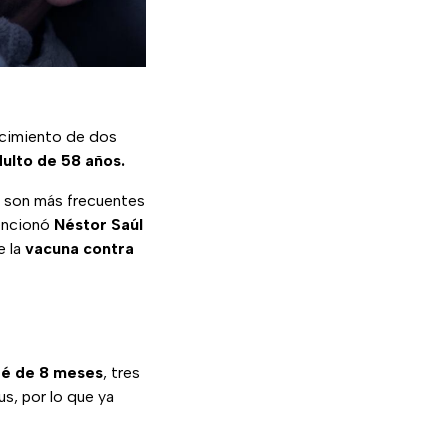
ecimiento de dos
dulto de 58 años.
o son más frecuentes
encionó
Néstor Saúl
e la
vacuna contra
bé de 8 meses
, tres
s, por lo que ya