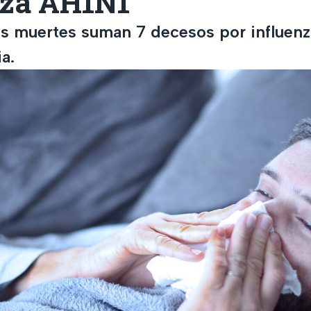
nza AH1N1
s muertes suman 7 decesos por influen
ia.