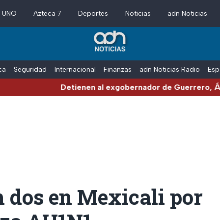
a UNO
Azteca 7
Deportes
Noticias
adn Noticias
ica
Seguridad
Internacional
Finanzas
adn Noticias Radio
Esp
Detienen al exgobernador de Guerrero, Ángel Agu
 dos en Mexicali por