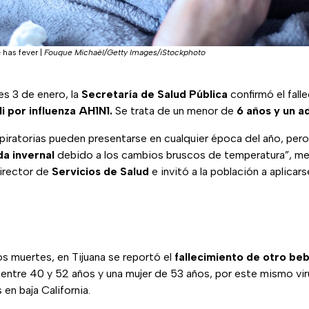
e has fever
|
Fouque Michaël/Getty Images/iStockphoto
es 3 de enero, la
Secretaría de Salud Pública
confirmó el fall
i por influenza AH1N1.
Se trata de un menor de
6 años y un a
spiratorias pueden presentarse en cualquier época del año, per
a invernal
debido a los cambios bruscos de temperatura”, m
director de
Servicios de Salud
e invitó a la población a aplicars
 muertes, en Tijuana se reportó el
fallecimiento de otro be
ntre 40 y 52 años y una mujer de 53 años, por este mismo viru
en baja California.