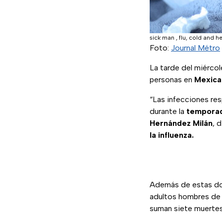
sick man , flu, cold and h
Foto:
Journal Métro
La tarde del miércol
personas en
Mexical
“Las infecciones re
durante la
temporad
Hernández Milán
, 
la influenza.
Además de estas dos
adultos hombres de e
suman siete muertes 