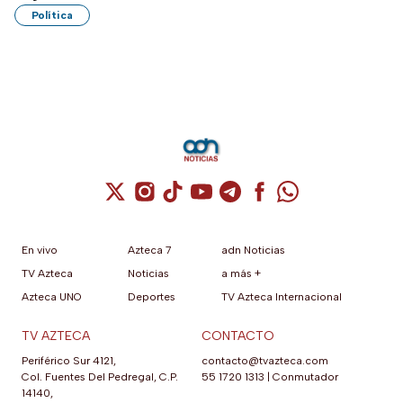
Política
Cuenta de X / Twitter (se abre en una nuev
Cuenta de Instagram (se abre en una n
Cuenta de TikTok (se abre en una
Cuenta de YouTube (se abre 
Cuenta de Telegram (se a
Cuenta de Facebook 
Cuenta de Whats
En vivo
Azteca 7
adn Noticias
TV Azteca
Noticias
a más +
Azteca UNO
Deportes
TV Azteca Internacional
TV AZTECA
CONTACTO
Periférico Sur 4121,
contacto@tvazteca.com
Col. Fuentes Del Pedregal, C.P.
55 1720 1313
|
Conmutador
14140,