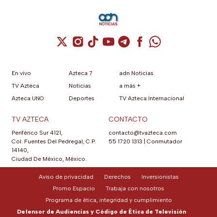
Cuenta de X / Twitter (se abre en una nuev
Cuenta de Instagram (se abre en una n
Cuenta de TikTok (se abre en una
Cuenta de YouTube (se abre 
Cuenta de Telegram (se a
Cuenta de Facebook 
Cuenta de Whats
En vivo
Azteca 7
adn Noticias
TV Azteca
Noticias
a más +
Azteca UNO
Deportes
TV Azteca Internacional
TV AZTECA
CONTACTO
Periférico Sur 4121,
contacto@tvazteca.com
Col. Fuentes Del Pedregal, C.P.
55 1720 1313
|
Conmutador
14140,
Ciudad De México, México.
Aviso de privacidad
Derechos
Inversionistas
Promo Espacio
Trabaja con nosotros
Programa de ética, integridad y cumplimiento
Defensor de Audiencias y Código de Ética de Televisión