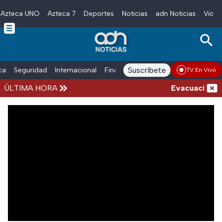
Azteca UNO
Azteca 7
Deportes
Noticias
adn Noticias
Video
Skip to main content
Suscríbete
ica
Seguridad
Internacional
Finanzas
adn Noticias Radio
Esp
TV En Vivo
ÚLTIMA HORA
Evacuación en