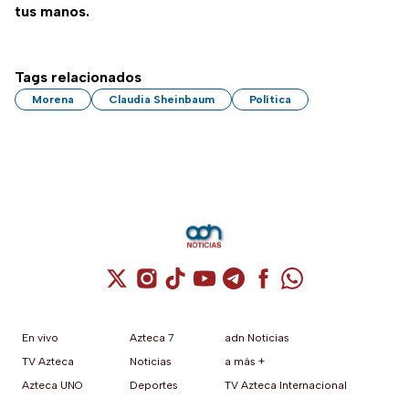
tus manos.
Tags relacionados
Morena
Claudia Sheinbaum
Política
Cuenta de X / Twitter (se abre en una nuev
Cuenta de Instagram (se abre en una n
Cuenta de TikTok (se abre en una
Cuenta de YouTube (se abre 
Cuenta de Telegram (se a
Cuenta de Facebook 
Cuenta de Whats
En vivo
Azteca 7
adn Noticias
TV Azteca
Noticias
a más +
Azteca UNO
Deportes
TV Azteca Internacional