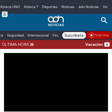
Azteca UNO
Azteca 7
Deportes
Noticias
adn Noticias
Video
Skip to main content
Suscríbete
ica
Seguridad
Internacional
Finanzas
adn Noticias Radio
Esp
TV En Vivo
ÚLTIMA HORA
Vacaciones de 