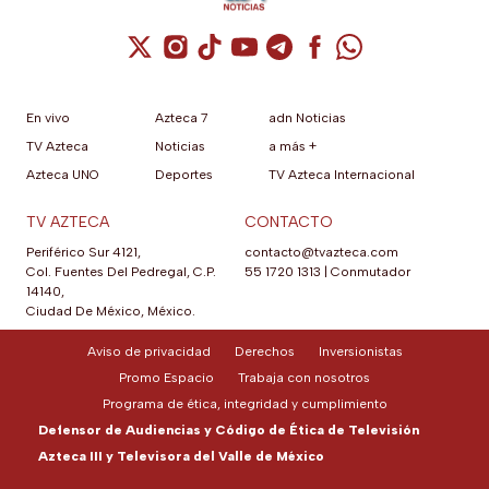
Cuenta de X / Twitter (se abre en una nuev
Cuenta de Instagram (se abre en una n
Cuenta de TikTok (se abre en una
Cuenta de YouTube (se abre 
Cuenta de Telegram (se a
Cuenta de Facebook 
Cuenta de Whats
En vivo
Azteca 7
adn Noticias
TV Azteca
Noticias
a más +
Azteca UNO
Deportes
TV Azteca Internacional
TV AZTECA
CONTACTO
Periférico Sur 4121,
contacto@tvazteca.com
Col. Fuentes Del Pedregal, C.P.
55 1720 1313
|
Conmutador
14140,
Ciudad De México, México.
Aviso de privacidad
Derechos
Inversionistas
Promo Espacio
Trabaja con nosotros
Programa de ética, integridad y cumplimiento
Defensor de Audiencias y Código de Ética de Televisión
Azteca III y Televisora del Valle de México