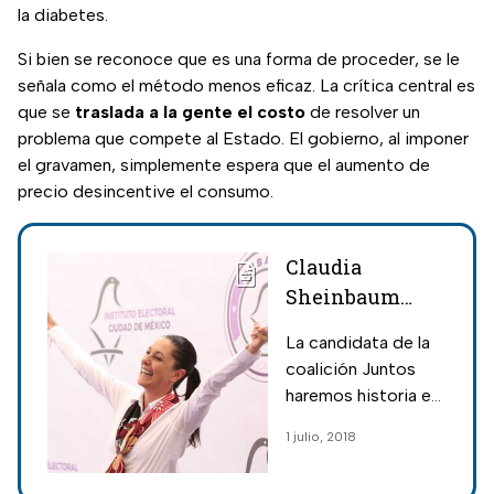
la diabetes.
Si bien se reconoce que es una forma de proceder, se le
señala como el método menos eficaz. La crítica central es
que se
traslada a la gente el costo
de resolver un
problema que compete al Estado. El gobierno, al imponer
el gravamen, simplemente espera que el aumento de
precio desincentive el consumo.
Claudia
Sheinbaum
vota en la
La candidata de la
delegación
coalición Juntos
Tlalpan
haremos historia es
la primer aspirante
1 julio, 2018
en ejercer su
derecho al voto.