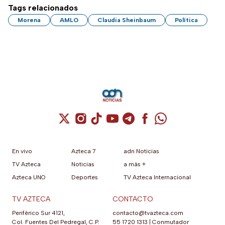
Tags relacionados
Morena
AMLO
Claudia Sheinbaum
Política
Cuenta de X / Twitter (se abre en una nuev
Cuenta de Instagram (se abre en una n
Cuenta de TikTok (se abre en una
Cuenta de YouTube (se abre 
Cuenta de Telegram (se a
Cuenta de Facebook 
Cuenta de Whats
En vivo
Azteca 7
adn Noticias
TV Azteca
Noticias
a más +
Azteca UNO
Deportes
TV Azteca Internacional
TV AZTECA
CONTACTO
Periférico Sur 4121,
contacto@tvazteca.com
Col. Fuentes Del Pedregal, C.P.
55 1720 1313
|
Conmutador