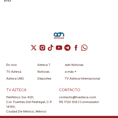
lmo
Cuenta de X / Twitter (se abre en una nuev
Cuenta de Instagram (se abre en una n
Cuenta de TikTok (se abre en una
Cuenta de YouTube (se abre 
Cuenta de Telegram (se a
Cuenta de Facebook 
Cuenta de Whats
En vivo
Azteca 7
adn Noticias
TV Azteca
Noticias
a más +
Azteca UNO
Deportes
TV Azteca Internacional
TV AZTECA
CONTACTO
Periférico Sur 4121,
contacto@tvazteca.com
Col. Fuentes Del Pedregal, C.P.
55 1720 1313
|
Conmutador
14140,
Ciudad De México, México.