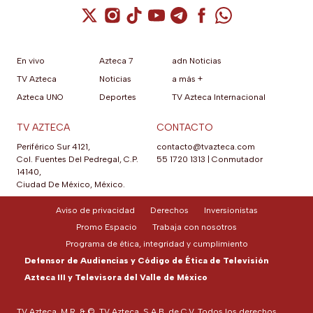
Cuenta de X / Twitter (se abre en una nuev
Cuenta de Instagram (se abre en una n
Cuenta de TikTok (se abre en una
Cuenta de YouTube (se abre 
Cuenta de Telegram (se a
Cuenta de Facebook 
Cuenta de Whats
En vivo
Azteca 7
adn Noticias
TV Azteca
Noticias
a más +
Azteca UNO
Deportes
TV Azteca Internacional
TV AZTECA
CONTACTO
Periférico Sur 4121,
contacto@tvazteca.com
Col. Fuentes Del Pedregal, C.P.
55 1720 1313
|
Conmutador
14140,
Ciudad De México, México.
Aviso de privacidad
Derechos
Inversionistas
Promo Espacio
Trabaja con nosotros
Programa de ética, integridad y cumplimiento
Defensor de Audiencias y Código de Ética de Televisión
Azteca III y Televisora del Valle de México
TV Azteca, M.R. & ©, TV Azteca, S.A.B. de C.V. Todos los derechos