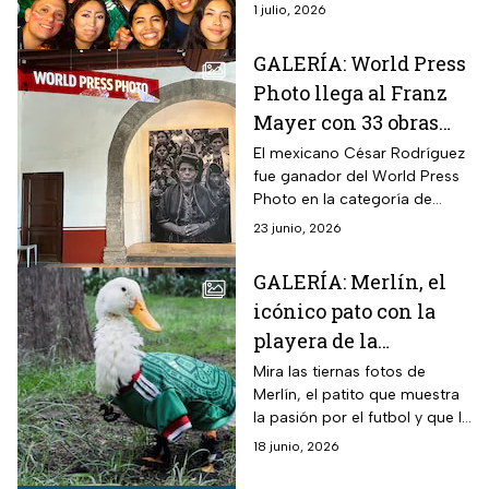
cancha del Estadio Ciudad de
1 julio, 2026
final
México.
GALERÍA: World Press
Photo llega al Franz
Mayer con 33 obras
históricas originales
El mexicano César Rodríguez
fue ganador del World Press
Photo en la categoría de
proyectos a largo plazo en la
23 junio, 2026
región Norte y Centroamérica
con “México, un clima
GALERÍA: Merlín, el
cambiante” para abordar la
icónico pato con la
crisis ambiental del país.
playera de la
Selección Mexicana
Mira las tiernas fotos de
Merlín, el patito que muestra
que ya tiene fama
la pasión por el futbol y que la
internacional
imaginación de los mexicanos
18 junio, 2026
no tiene límite.