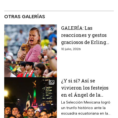
OTRAS GALERÍAS
GALERÍA: Las
reacciones y gestos
graciosos de Erling
Haaland que
10 julio, 2026
conquistan a Noruega
y al mundo
¿Y si sí? Así se
vivieron los festejos
en el Ángel de la
Independencia por el
La Selección Mexicana logró
un trunfo histórico ante la
triunfo de México y
escuadra ecuatoriana en la
su pase a octavos de