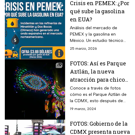
Crisis en PEMEX: ¿Por
qué sube la gasolina
en EUA?
Análisis del mercado de
PEMEX y la gasolina en
México. Un estudio técnico
sobre la producción nacional
25 marzo, 2026
y los precios de los
combustibles
FOTOS: Así es Parque
Aztlán, la nueva
atracción para chicos
y grandes en CDMX
Conoce a través de fotos
cómo es el Parque Aztlán de
la CDMX, esto después de
estar cerrado durante tantos
19 marzo, 2024
años tras la muerte de dos
personas en Chapultepec.
FOTOS: Gobierno de la
CDMX presenta nueva