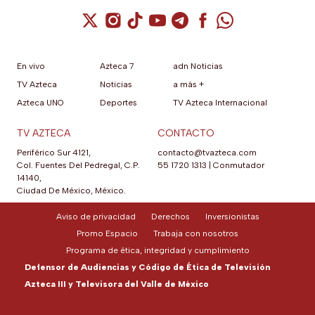
Cuenta de X / Twitter (se abre en una nuev
Cuenta de Instagram (se abre en una n
Cuenta de TikTok (se abre en una
Cuenta de YouTube (se abre 
Cuenta de Telegram (se a
Cuenta de Facebook 
Cuenta de Whats
En vivo
Azteca 7
adn Noticias
TV Azteca
Noticias
a más +
Azteca UNO
Deportes
TV Azteca Internacional
TV AZTECA
CONTACTO
Periférico Sur 4121,
contacto@tvazteca.com
Col. Fuentes Del Pedregal, C.P.
55 1720 1313
|
Conmutador
14140,
Ciudad De México, México.
Aviso de privacidad
Derechos
Inversionistas
Promo Espacio
Trabaja con nosotros
Programa de ética, integridad y cumplimiento
Defensor de Audiencias y Código de Ética de Televisión
Azteca III y Televisora del Valle de México