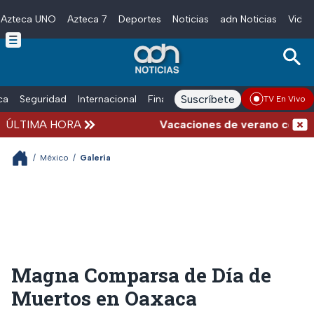
Azteca UNO
Azteca 7
Deportes
Noticias
adn Noticias
Video
Skip to main content
Suscríbete
ica
Seguridad
Internacional
Finanzas
adn Noticias Radio
Esp
TV En Vivo
ÚLTIMA HORA
Vacaciones de verano complicadas: Car
/
México
/
Galería
Magna Comparsa de Día de
Muertos en Oaxaca