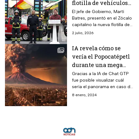
flotilla de vehículos
de los Bomberos
El jefe de Gobierno, Martí
Batres, presentó en el Zócalo
capitalino la nueva flotilla de
vehículos oficiales del Heróico
2 julio, 2026
Cuerpo de Bomberos de la
CDMX.
IA revela cómo se
vería el Popocatépetl
durante una mega
erupción
Gracias a la IA de Chat GTP
fue posible visualizar cuál
sería el panorama en caso de
que el volcán Popocatépetl
8 enero, 2024
tuviera una mega erupción .