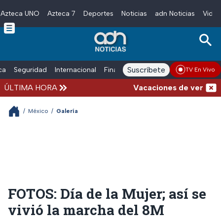
Azteca UNO
Azteca 7
Deportes
Noticias
adn Noticias
Video
Skip to main content
Suscríbete
ica
Seguridad
Internacional
Finanzas
adn Noticias Radio
Esp
TV En Vivo
ÚLTIMA HORA
Vacaciones de verano complicad
/
México
/
Galería
FOTOS: Día de la Mujer; así se
vivió la marcha del 8M