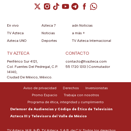
Cuenta de X / Twitter (se abre en una nuev
Cuenta de Instagram (se abre en una n
Cuenta de TikTok (se abre en una
Cuenta de YouTube (se abre 
Cuenta de Telegram (se a
Cuenta de Facebook 
Cuenta de Whats
En vivo
Azteca 7
adn Noticias
TV Azteca
Noticias
a más +
Azteca UNO
Deportes
TV Azteca Internacional
TV AZTECA
CONTACTO
Periférico Sur 4121,
contacto@tvazteca.com
Col. Fuentes Del Pedregal, C.P.
55 1720 1313
|
Conmutador
14140,
Ciudad De México, México.
Aviso de privacidad
Derechos
Inversionistas
Promo Espacio
Trabaja con nosotros
Programa de ética, integridad y cumplimiento
Defensor de Audiencias y Código de Ética de Televisión
Azteca III y Televisora del Valle de México
TV Azteca, M.R. & ©, TV Azteca, S.A.B. de C.V. Todos los derechos