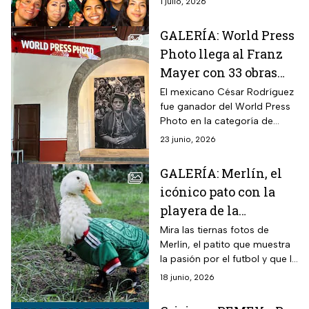
1 julio, 2026
final
México.
GALERÍA: World Press
Photo llega al Franz
Mayer con 33 obras
históricas originales
El mexicano César Rodríguez
fue ganador del World Press
Photo en la categoría de
proyectos a largo plazo en la
23 junio, 2026
región Norte y Centroamérica
con “México, un clima
GALERÍA: Merlín, el
cambiante” para abordar la
icónico pato con la
crisis ambiental del país.
playera de la
Selección Mexicana
Mira las tiernas fotos de
Merlín, el patito que muestra
que ya tiene fama
la pasión por el futbol y que la
internacional
imaginación de los mexicanos
18 junio, 2026
no tiene límite.