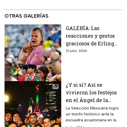
OTRAS GALERÍAS
GALERÍA: Las
reacciones y gestos
graciosos de Erling
Haaland que
10 julio, 2026
conquistan a Noruega
y al mundo
¿Y si sí? Así se
vivieron los festejos
en el Ángel de la
Independencia por el
La Selección Mexicana logró
un trunfo histórico ante la
triunfo de México y
escuadra ecuatoriana en la
su pase a octavos de
cancha del Estadio Ciudad de