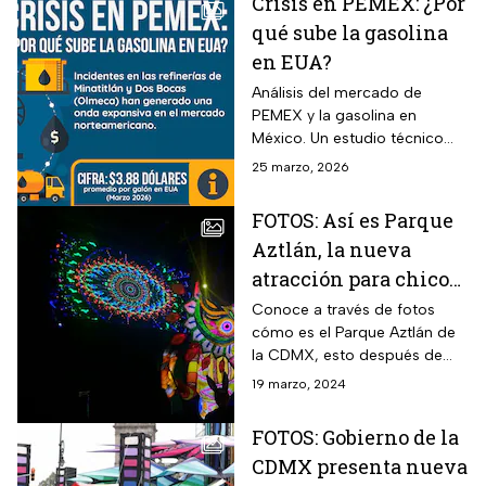
Crisis en PEMEX: ¿Por
qué sube la gasolina
en EUA?
Análisis del mercado de
PEMEX y la gasolina en
México. Un estudio técnico
sobre la producción nacional
25 marzo, 2026
y los precios de los
combustibles
FOTOS: Así es Parque
Aztlán, la nueva
atracción para chicos
y grandes en CDMX
Conoce a través de fotos
cómo es el Parque Aztlán de
la CDMX, esto después de
estar cerrado durante tantos
19 marzo, 2024
años tras la muerte de dos
personas en Chapultepec.
FOTOS: Gobierno de la
CDMX presenta nueva