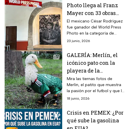
Photo llega al Franz
Mayer con 33 obras
históricas originales
El mexicano César Rodríguez
fue ganador del World Press
Photo en la categoría de
proyectos a largo plazo en la
23 junio, 2026
región Norte y Centroamérica
con “México, un clima
GALERÍA: Merlín, el
cambiante” para abordar la
icónico pato con la
crisis ambiental del país.
playera de la
Selección Mexicana
Mira las tiernas fotos de
Merlín, el patito que muestra
que ya tiene fama
la pasión por el futbol y que la
internacional
imaginación de los mexicanos
18 junio, 2026
no tiene límite.
Crisis en PEMEX: ¿Por
qué sube la gasolina
en EUA?