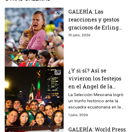
GALERÍA: Las
reacciones y gestos
graciosos de Erling
Haaland que
10 julio, 2026
conquistan a Noruega
y al mundo
¿Y si sí? Así se
vivieron los festejos
en el Ángel de la
Independencia por el
La Selección Mexicana logró
un trunfo histórico ante la
triunfo de México y
escuadra ecuatoriana en la
su pase a octavos de
cancha del Estadio Ciudad de
1 julio, 2026
final
México.
GALERÍA: World Press