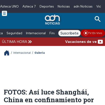
Azteca UNO
Azteca 7
Deportes
Noticias
adn Noticias
Video
Skip to main content
Suscríbete
ica
Seguridad
Internacional
Finanzas
adn Noticias Radio
Esp
TV En Vivo
ÚLTIMA HORA
Vacaciones de verano compli
/
Internacional
/
Galería
FOTOS: Así luce Shanghái,
China en confinamiento por