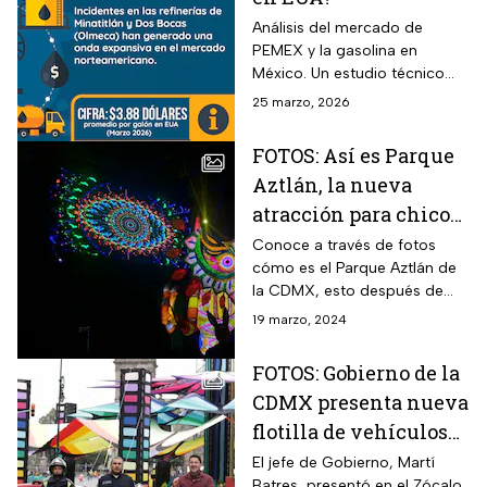
Análisis del mercado de
PEMEX y la gasolina en
México. Un estudio técnico
sobre la producción nacional
25 marzo, 2026
y los precios de los
combustibles
FOTOS: Así es Parque
Aztlán, la nueva
atracción para chicos
y grandes en CDMX
Conoce a través de fotos
cómo es el Parque Aztlán de
la CDMX, esto después de
estar cerrado durante tantos
19 marzo, 2024
años tras la muerte de dos
personas en Chapultepec.
FOTOS: Gobierno de la
CDMX presenta nueva
flotilla de vehículos
de los Bomberos
El jefe de Gobierno, Martí
Batres, presentó en el Zócalo