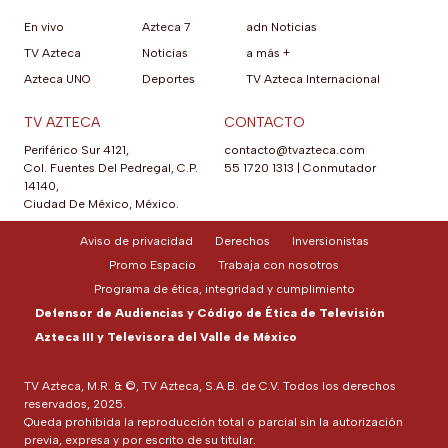
En vivo
Azteca 7
adn Noticias
TV Azteca
Noticias
a más +
Azteca UNO
Deportes
TV Azteca Internacional
TV AZTECA
CONTACTO
Periférico Sur 4121,
contacto@tvazteca.com
Col. Fuentes Del Pedregal, C.P.
55 1720 1313
|
Conmutador
14140,
Ciudad De México, México.
Aviso de privacidad
Derechos
Inversionistas
Promo Espacio
Trabaja con nosotros
Programa de ética, integridad y cumplimiento
Defensor de Audiencias y Código de Ética de Televisión
Azteca III y Televisora del Valle de México
TV Azteca, M.R. & ©, TV Azteca, S.A.B. de C.V. Todos los derechos
reservados, 2025.
Queda prohibida la reproducción total o parcial sin la autorización
previa, expresa y por escrito de su titular.