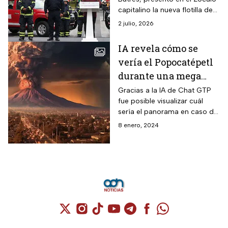
capitalino la nueva flotilla de
vehículos oficiales del Heróico
2 julio, 2026
Cuerpo de Bomberos de la
CDMX.
IA revela cómo se
vería el Popocatépetl
durante una mega
erupción
Gracias a la IA de Chat GTP
fue posible visualizar cuál
sería el panorama en caso de
que el volcán Popocatépetl
8 enero, 2024
tuviera una mega erupción .
Cuenta de X / Twitter (se abre en una nuev
Cuenta de Instagram (se abre en una n
Cuenta de TikTok (se abre en una
Cuenta de YouTube (se abre 
Cuenta de Telegram (se a
Cuenta de Facebook 
Cuenta de Whats