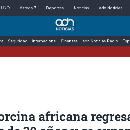
a UNO
Azteca 7
Deportes
Noticias
adn Noticias
ica
Seguridad
Internacional
Finanzas
adn Noticias Radio
Esp
orcina africana regres