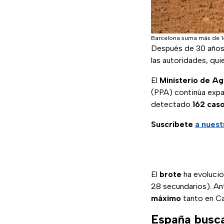
Barcelona suma más de 160
Después de 30 años
las autoridades, quie
El
Ministerio de Ag
(PPA) continúa expa
detectado
162 caso
Suscríbete
a nuest
El
brote
ha evoluci
28 secundarios). Ant
máximo
tanto en Cat
España busca 