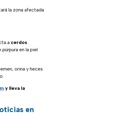
tará la zona afectada
cta a
cerdos
 púrpura en la piel
emen, orina y heces.
o.
am
y lleva la
oticias en