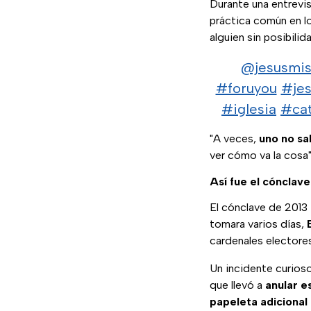
Durante una entrevi
práctica común en l
alguien sin posibili
@jesusmis
#foruyou
#jes
#iglesia
#cat
"A veces,
uno no sa
ver cómo va la cosa"
Así fue el cónclave
El cónclave de 2013
tomara varios días,
cardenales electore
Un incidente curioso
que llevó a
anular e
papeleta adicional