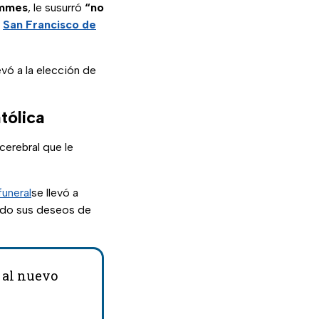
ummes
, le susurró
“no
a
San Francisco de
vó a la elección de
tólica
cerebral que le
funeral
se llevó a
do sus deseos de
 al nuevo