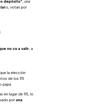
os depósito”
, una
clar
o, votan por
s
que no va a salir
, a
que la elección
tos de los 115
o papa.
 en lugar de 115, lo
usado por
una