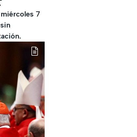
r
l miércoles 7
 sin
tación.