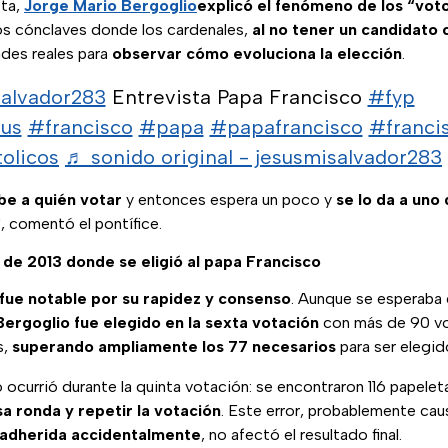
sta,
Jorge Mario Bergoglio
explicó el fenómeno de los “vot
os cónclaves donde los cardenales,
al no tener un candidato 
dades reales para
observar cómo evoluciona la elección
.
alvador283
Entrevista Papa Francisco
#fyp
us
#francisco
#papa
#papafrancisco
#franci
olicos
♬ sonido original - jesusmisalvador283
be a quién votar
y entonces espera un poco y
se lo da a uno 
, comentó el pontífice.
 de 2013 donde se eligió al papa Francisco
fue notable por su rapidez y consenso
. Aunque se esperaba 
Bergoglio fue elegido en la sexta votación
con más de 90 vo
s,
superando ampliamente los 77 necesarios
para ser elegid
 ocurrió durante la quinta votación: se encontraron 116 papeletas
sa ronda y repetir la votación
. Este error, probablemente ca
 adherida accidentalmente
, no afectó el resultado final.