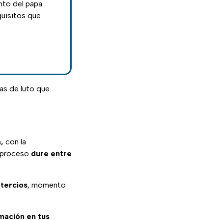
ento del papa
quisitos que
ías de luto que
,
con la
l proceso
dure entre
 tercios
, momento
rmación en tus