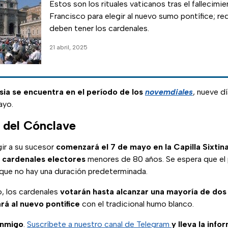
Estos son los rituales vaticanos tras el fallecimi
Francisco para elegir al nuevo sumo pontífice; re
deben tener los cardenales.
21 abril, 2025
esia se encuentra en el período de los
novemdiales
, nueve d
ayo.
 del Cónclave
gir a su sucesor
comenzará el 7 de mayo en la Capilla Sixtina
 cardenales electores
menores de 80 años. Se espera que e
nque no hay una duración predeterminada.
, los cardenales
votarán hasta alcanzar una mayoría de dos
rá al nuevo pontífice
con el tradicional humo blanco.
onmigo
.
Suscríbete a nuestro canal de Telegram
y lleva la info