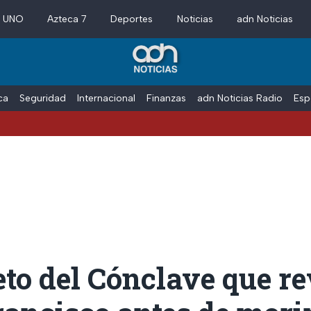
a UNO
Azteca 7
Deportes
Noticias
adn Noticias
ica
Seguridad
Internacional
Finanzas
adn Noticias Radio
Esp
eto del Cónclave que re