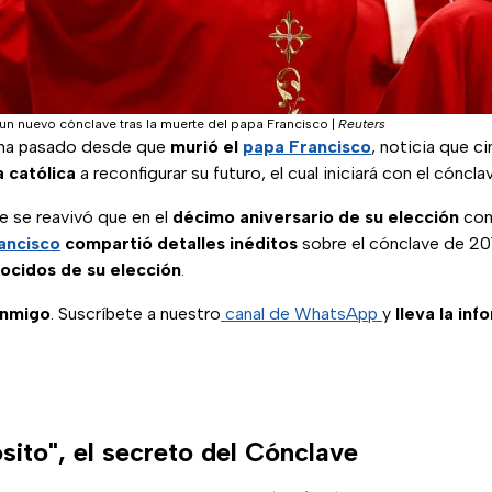
á un nuevo cónclave tras la muerte del papa Francisco
|
Reuters
 ha pasado desde que
murió el
papa Francisco
, noticia que c
a católica
a reconfigurar su futuro, el cual iniciará con el cóncla
ue se reavivó que en el
décimo aniversario de su elección
como
ancisco
compartió detalles inéditos
sobre el cónclave de 20
ocidos de su elección
.
onmigo
. Suscríbete a nuestro
canal de WhatsApp
y
lleva la inf
sito", el secreto del Cónclave