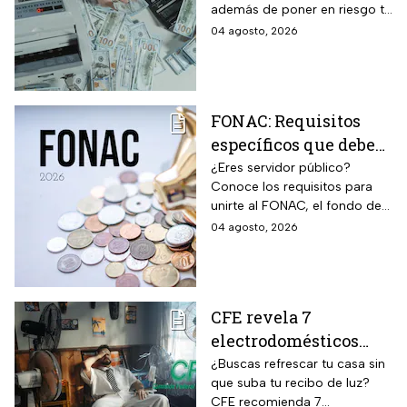
además de poner en riesgo tu
que debes decir que
patrimonio y situación legal;
04 agosto, 2026
no
protégete y denuncia si fuiste
víctima.
FONAC: Requisitos
específicos que deben
cumplir los
¿Eres servidor público?
Conoce los requisitos para
trabajadores para
unirte al FONAC, el fondo de
participar en él
ahorro Capitalizable de los
04 agosto, 2026
Trabajadores al Servicio del
Estado.
CFE revela 7
electrodomésticos
para combatir el calor
¿Buscas refrescar tu casa sin
que suba tu recibo de luz?
sin que se dispare tu
CFE recomienda 7