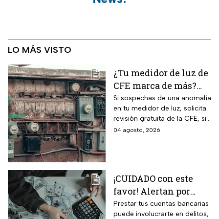
LO MÁS VISTO
¿Tu medidor de luz de
CFE marca de más?
Así puedes saber si
Si sospechas de una anomalía
en tu medidor de luz, solicita
presenta una falla
revisión gratuita de la CFE, si
hay falla es totalmente
04 agosto, 2026
GRATIS.
¡CUIDADO con este
favor! Alertan por
préstamo de cuentas
Prestar tus cuentas bancarias
puede involucrarte en delitos,
bancarias: razón por la