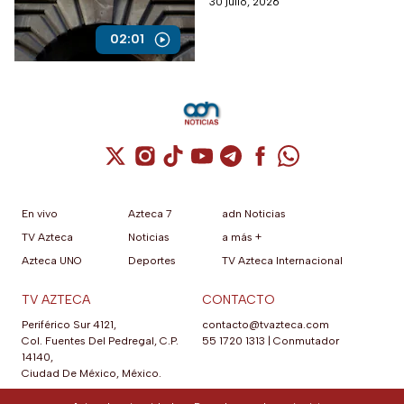
30 julio, 2026
inseguridad, sobre todo
jurídica, ha caído a menos de
02:01
la mitad.
Cuenta de X / Twitter (se abre en una nuev
Cuenta de Instagram (se abre en una n
Cuenta de TikTok (se abre en una
Cuenta de YouTube (se abre 
Cuenta de Telegram (se a
Cuenta de Facebook 
Cuenta de Whats
En vivo
Azteca 7
adn Noticias
TV Azteca
Noticias
a más +
Azteca UNO
Deportes
TV Azteca Internacional
TV AZTECA
CONTACTO
Periférico Sur 4121,
contacto@tvazteca.com
Col. Fuentes Del Pedregal, C.P.
55 1720 1313
|
Conmutador
14140,
Ciudad De México, México.