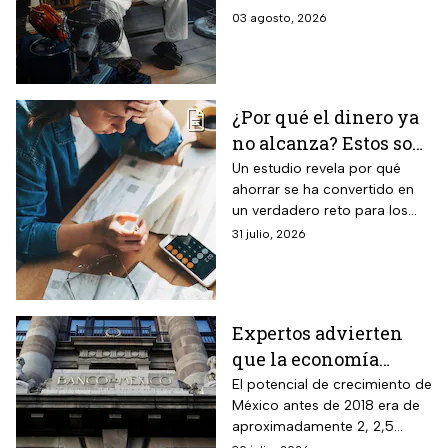
recibo de luz
electrodomésticos eficientes
03 agosto, 2026
y hábitos para ahorrar energía
durante este verano.
¿Por qué el dinero ya
no alcanza? Estos son
los gastos que más
Un estudio revela por qué
ahorrar se ha convertido en
impactan a los
un verdadero reto para los
mexicanos
mexicanos.
31 julio, 2026
Expertos advierten
que la economía
mexicana esta al
El potencial de crecimiento de
México antes de 2018 era de
borde del colapso
aproximadamente 2, 2,5
puntos del PIB y ahora por la