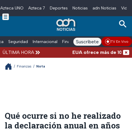
Azteca UNO
Azteca 7
Deportes
Noticias
adn Noticias
Video
Skip to main content
Suscríbete
ica
Seguridad
Internacional
Finanzas
adn Noticias Radio
Esp
TV En Vivo
ÚLTIMA HORA
EUA ofrece más de 100 millone
/
Finanzas
/
Nota
Qué ocurre si no he realizado
la declaración anual en años