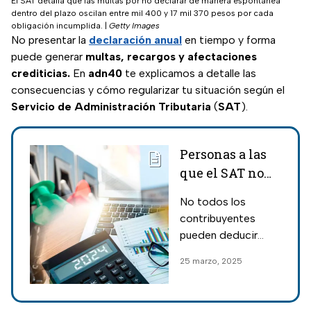
El SAT detalla que las multas por no declarar de manera espontánea
dentro del plazo oscilan entre mil 400 y 17 mil 370 pesos por cada
obligación incumplida.
|
Getty Images
No presentar la
declaración anual
en tiempo y forma
puede generar
multas, recargos y afectaciones
crediticias.
En
adn40
te explicamos a detalle las
consecuencias y cómo regularizar tu situación según el
Servicio de Administración Tributaria
(
SAT
).
Personas a las
que el SAT no
acepta
No todos los
deducción de
contribuyentes
gasolina en la
pueden deducir
declaración
gasolina, de
25 marzo, 2025
anual 2025
acuerdo con los
lineamientos
establecidos por el