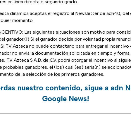
iares en línea directa o segundo grado.
n esta dinámica aceptas el registro al Newsletter de adn40, del
alquier momento.
ENTIVO: Las siguientes situaciones son motivo para consider
del ganador:(i) Si el ganador decide por voluntad propia renuncia
) Si TV Azteca no puede contactarlo para entregar el incentivo 
ganador no envía la documentación solicitada en tiempo y forma.
es, TV Azteca S.A.B. de C.V. podrá otorgar el incentivo al sigu
 de probables ganadores, el (los) cual (es) sería(n) seleccionad
omento de la selección de los primeros ganadores.
erdas nuestro contenido, sigue a adn N
Google News!