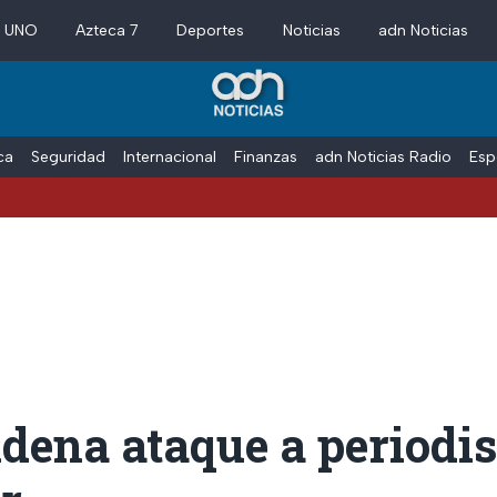
a UNO
Azteca 7
Deportes
Noticias
adn Noticias
ica
Seguridad
Internacional
Finanzas
adn Noticias Radio
Esp
dena ataque a periodis