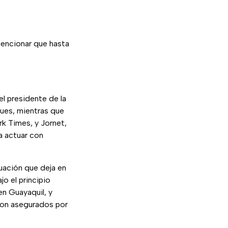
mencionar que hasta
l presidente de la
ues, mientras que
k Times, y Jornet,
"a actuar con
uación que deja en
o el principio
en Guayaquil, y
eron asegurados por