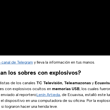
o canal de Telegram
y lleva la información en tus manos.
an los sobres con explosivos?
distas de los canales
TC Televisión
,
Teleamazonas
y
Ecuavis
es con explosivos ocultos en
memorias USB
, los cuales fuer
 enviado al reportero
Lenín Artieda
, de Ecuavisa, estalló este 
el dispositivo en una computadora de su oficina. Por la explosi
si lograron hacer una herida leve.