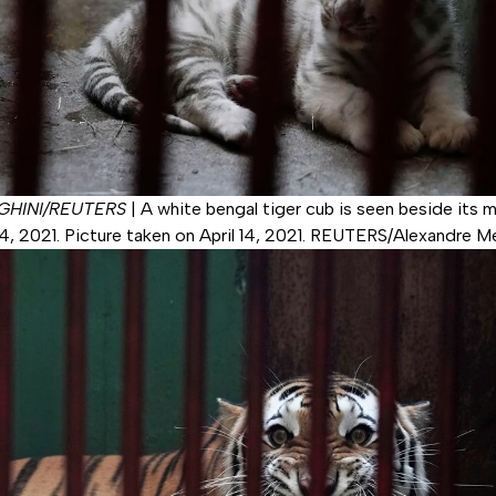
HINI/REUTERS
|
A white bengal tiger cub is seen beside its m
14, 2021. Picture taken on April 14, 2021. REUTERS/Alexandre M