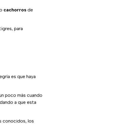
ro
cachorros
de
tigres, para
legría es que haya
a un poco más cuando
udando a que esta
ás conocidos, los