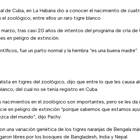
al de Cuba, en La Habana dio a conocer el nacimiento de cuat
 el zoológico, entre ellos un raro tigre blanco.
e marzo, tras casi 20 años de intentos del programa de cría de 
les en peligro de extinción.
ntíficos, fue un parto normal y la hembra “es una buena madre”.
lista en tigres del zoológico, dijo que entre lo que les causa a
lanco, del cual no se tenía registro en Cuba.
os nacimientos en el zoológico son importantes, pero se les d
ecie en peligro de extinción “porque sabemos que estamos ay
zca del mundo”, dijo Pachy.
on una variación genética de los tigres naranjas de Bengala m
garon libres por los bosques de Bangladesh, India y Nepal.