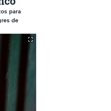
anco
zos para
gres de