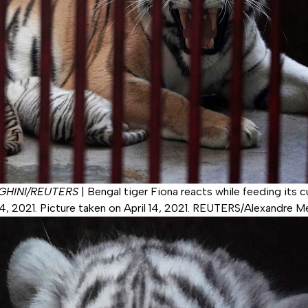
HINI/REUTERS
|
Bengal tiger Fiona reacts while feeding its c
14, 2021. Picture taken on April 14, 2021. REUTERS/Alexandre M