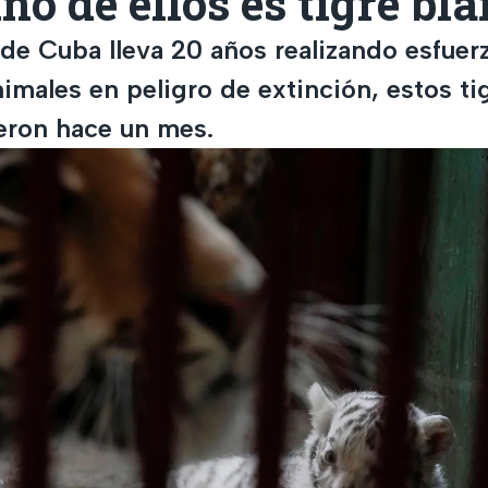
no de ellos es tigre bl
 de Cuba lleva 20 años realizando esfuer
imales en peligro de extinción, estos ti
eron hace un mes.