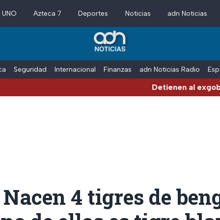
a UNO
Azteca 7
Deportes
Noticias
adn Noticias
ica
Seguridad
Internacional
Finanzas
adn Noticias Radio
Esp
Detienen al exgobernador de Gue
Nacen 4 tigres de ben