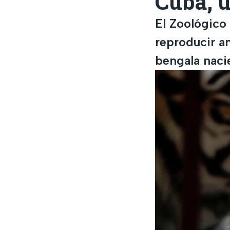
Cuba, u
El Zoológico
reproducir an
bengala naci