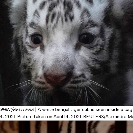
HINI/REUTERS
|
A white bengal tiger cub is seen inside a cag
14, 2021. Picture taken on April 14, 2021. REUTERS/Alexandre M