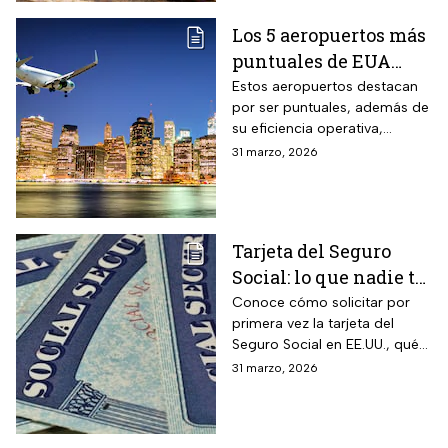
Los 5 aeropuertos más
puntuales de EUA
para viajar en Semana
Estos aeropuertos destacan
por ser puntuales, además de
Santa
su eficiencia operativa,
gestión del flujo de pasajeros
31 marzo, 2026
y capacidad para minimizar
retrasos
Tarjeta del Seguro
Social: lo que nadie te
cuenta sobre cómo
Conoce cómo solicitar por
primera vez la tarjeta del
obtenerla o
Seguro Social en EE.UU., qué
reemplazarla
hacer para reemplazarla y
31 marzo, 2026
cómo actualizar tu
información correctamente