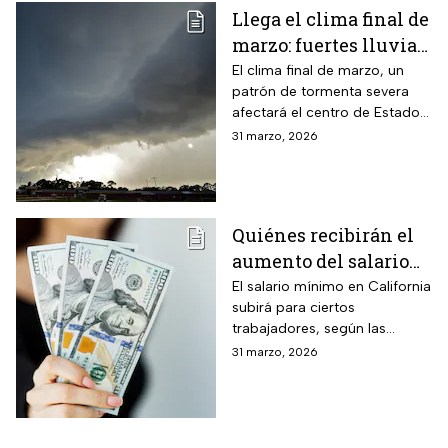
Llega el clima final de
marzo: fuertes lluvias
y riesgo de
El clima final de marzo, un
patrón de tormenta severa
inundaciones en EUA
afectará el centro de Estados
Unidos esta semana, dejará
31 marzo, 2026
con lluvias intensas, granizo y
posibles tornados
Quiénes recibirán el
aumento del salario
mínimo en California
El salario mínimo en California
subirá para ciertos
trabajadores, según las
autoridades locales. Conoce
31 marzo, 2026
quiénes se benefician y cómo
impacta el ajuste salarial