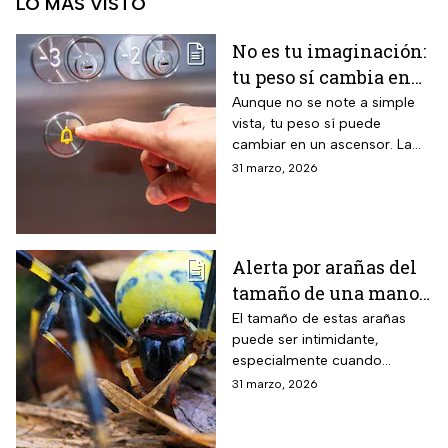
LO MÁS VISTO
No es tu imaginación:
tu peso sí cambia en
un ascensor y la
Aunque no se note a simple
vista, tu peso sí puede
ciencia lo explica
cambiar en un ascensor. La
ciencia explica por qué ocurre
31 marzo, 2026
este fenómeno y qué lo
provoca en el cuerpo humano
Alerta por arañas del
tamaño de una mano
que invaden EUA
El tamaño de estas arañas
puede ser intimidante,
especialmente cuando
aparecen cerca de viviendas,
31 marzo, 2026
jardines o techos en
vecindarios de Estados
Unidos