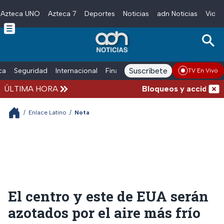
Azteca UNO
Azteca 7
Deportes
Noticias
adn Noticias
Video
Skip to main content
Suscríbete
ica
Seguridad
Internacional
Finanzas
adn Noticias Radio
Esp
TV En Vivo
ÚLTIMA HORA
Bloqueos y accidentes 
/
Enlace Latino
/
Nota
El centro y este de EUA serán
azotados por el aire más frío