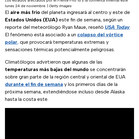
Los estados afectados por el Frente Frío 16 y la tormenta invernal este
lunes 24 de noviembre.
|
Getty Images
El
aire más frío
del planeta ingresará al centro y este de
Estados Unidos (EUA)
este fin de semana, según un
reporte del meteorólogo Ryan Maue, reseñó
USA Today
.
El fenómeno está asociado a un
colapso del vórtice
polar
,
que provocará temperaturas extremas y
sensaciones térmicas potencialmente peligrosas.
Climatólogos advirtieron que algunas de las
temperaturas más bajas del mundo
se concentrarán
sobre gran parte de la región central y oriental de EUA
durante el fin de semana
y los primeros días de la
próxima semana, extendiéndose incluso desde Alaska
hasta la costa este.