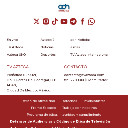
Cuenta de X / Twitter (se abre en una nuev
Cuenta de Instagram (se abre en una n
Cuenta de TikTok (se abre en una
Cuenta de YouTube (se abre 
Cuenta de Telegram (se a
Cuenta de Facebook 
Cuenta de Whats
En vivo
Azteca 7
adn Noticias
TV Azteca
Noticias
a más +
Azteca UNO
Deportes
TV Azteca Internacional
TV AZTECA
CONTACTO
Periférico Sur 4121,
contacto@tvazteca.com
Col. Fuentes Del Pedregal, C.P.
55 1720 1313
|
Conmutador
14140,
Ciudad De México, México.
Aviso de privacidad
Derechos
Inversionistas
Promo Espacio
Trabaja con nosotros
Programa de ética, integridad y cumplimiento
Defensor de Audiencias y Código de Ética de Televisión