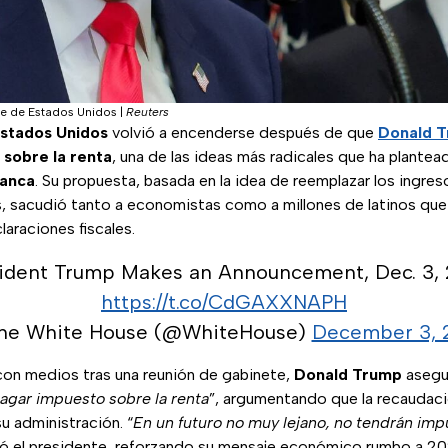
te de Estados Unidos
|
Reuters
stados
Unidos
volvió a encenderse después de que
Donald 
sobre la renta
, una de las ideas más radicales que ha plante
lanca
. Su propuesta, basada en la idea de reemplazar los ingres
, sacudió tanto a economistas como a millones de latinos que
araciones fiscales.
ident Trump Makes an Announcement, Dec. 3,
https://t.co/CdGAXXNAPH
he White House (@WhiteHouse)
December 3, 
con medios tras una reunión de gabinete,
Donald Trump
asegur
agar impuesto sobre la renta
”, argumentando que la recaudaci
u administración. “
En un futuro no muy lejano, no tendrán imp
ió el presidente, reforzando su mensaje económico rumbo a 20