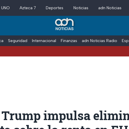
a UNO
Azteca 7
Deportes
Noticias
adn Noticias
ica
Seguridad
Internacional
Finanzas
adn Noticias Radio
Esp
 Trump impulsa elimin