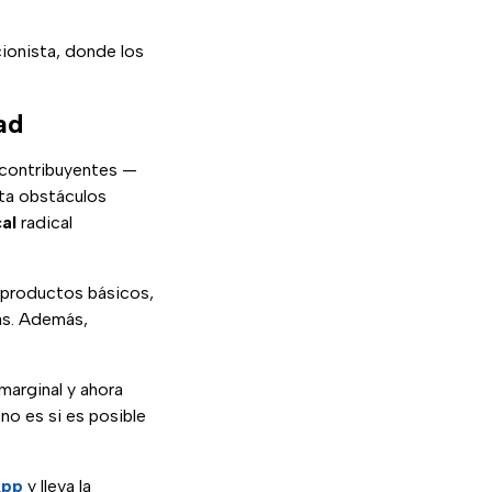
ionista, donde los
ad
contribuyentes —
ta obstáculos
cal
radical
 productos básicos,
as. Además,
marginal y ahora
 no es si es posible
App
y lleva la