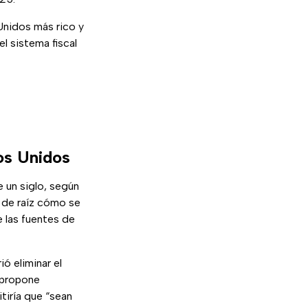
Unidos más rico y
l sistema fiscal
os Unidos
e un siglo, según
 de raíz cómo se
e las fuentes de
ó eliminar el
: propone
tiría que “sean