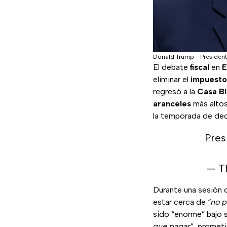
Donald Trump - Presiden
El debate
fiscal
en
E
eliminar el
impuesto 
regresó a la
Casa B
aranceles
más altos
la temporada de decl
Pres
— T
Durante una sesión 
estar cerca de “
no p
sido “enorme” bajo s
que pagar
”, promet