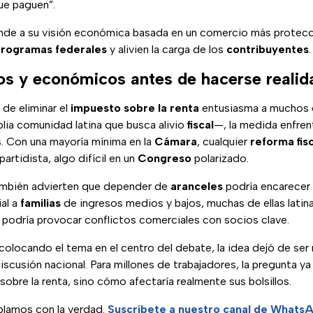
ue paguen”.
de a su visión económica basada en un comercio más protecc
rogramas federales
y alivien la carga de los
contribuyentes
.
cos y económicos antes de hacerse realid
de eliminar el
impuesto sobre la renta
entusiasma a muchos 
lia comunidad latina que busca alivio
fiscal
—, la medida enfren
s. Con una mayoría mínima en la
Cámara
, cualquier
reforma
fis
artidista, algo difícil en un
Congreso
polarizado.
mbién advierten que depender de
aranceles
podría encarecer
al a
familias
de ingresos medios y bajos, muchas de ellas latin
podría provocar conflictos comerciales con socios clave.
colocando el tema en el centro del debate, la idea dejó de ser 
discusión nacional. Para millones de trabajadores, la pregunta ya
sobre la renta, sino cómo afectaría realmente sus bolsillos.
lamos con la verdad.
Suscríbete a nuestro canal de Whats