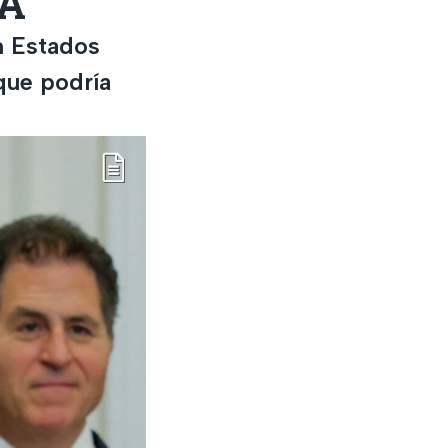
UA
n Estados
que podría