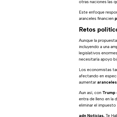
otras naciones las q
Este enfoque respon
aranceles financien
p
Retos políti
Aunque la propuesta 
incluyendo a una amp
legislativos enorme
necesitaría apoyo bip
Los economistas ta
afectando en especi
aumentar
aranceles
Aun así, con
Trump
entra de lleno en la 
eliminar el impuesto 
adn Noticias.
Te Hab