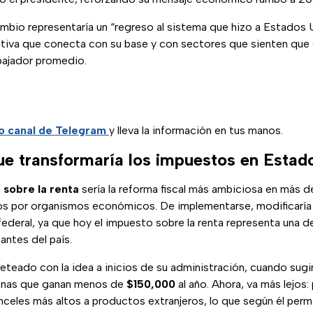
ambio representaría un “regreso al sistema que hizo a Estados 
tiva que conecta con su base y con sectores que sienten que e
abajador promedio.
o canal de Telegram
y lleva la información en tus manos.
e transformaría los impuestos en Estad
 sobre la renta
sería la reforma fiscal más ambiciosa en más d
s por organismos económicos. De implementarse, modificaría
 federal, ya que hoy el impuesto sobre la renta representa una d
antes del país.
teado con la idea a inicios de su administración, cuando sugiri
onas que ganan menos de
$150,000
al año. Ahora, va más lejos
nceles más altos a productos extranjeros, lo que según él permi