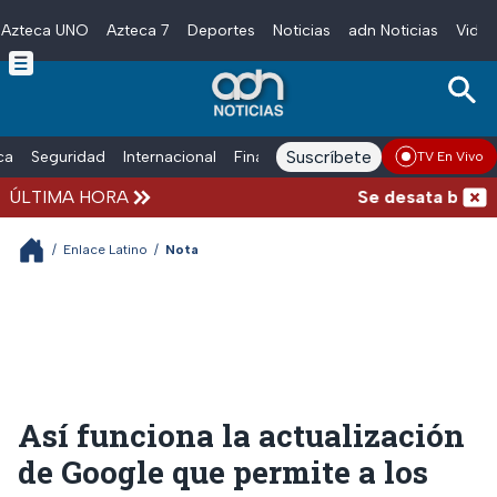
Azteca UNO
Azteca 7
Deportes
Noticias
adn Noticias
Video
Skip to main content
Suscríbete
ica
Seguridad
Internacional
Finanzas
adn Noticias Radio
Esp
TV En Vivo
ÚLTIMA HORA
Se desata balacer
/
Enlace Latino
/
Nota
Así funciona la actualización
de Google que permite a los