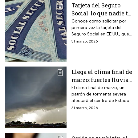
Tarjeta del Seguro
Social: lo que nadie te
cuenta sobre cómo
Conoce cómo solicitar por
primera vez la tarjeta del
obtenerla o
Seguro Social en EE.UU., qué
reemplazarla
hacer para reemplazarla y
31 marzo, 2026
cómo actualizar tu
información correctamente
Llega el clima final de
marzo: fuertes lluvias
y riesgo de
El clima final de marzo, un
patrón de tormenta severa
inundaciones en EUA
afectará el centro de Estados
Unidos esta semana, dejará
31 marzo, 2026
con lluvias intensas, granizo y
posibles tornados