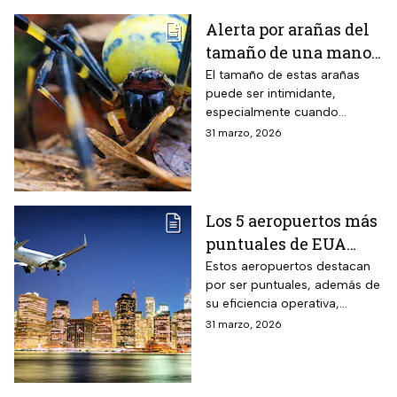
Alerta por arañas del
tamaño de una mano
que invaden EUA
El tamaño de estas arañas
puede ser intimidante,
especialmente cuando
aparecen cerca de viviendas,
31 marzo, 2026
jardines o techos en
vecindarios de Estados
Unidos
Los 5 aeropuertos más
puntuales de EUA
para viajar en Semana
Estos aeropuertos destacan
por ser puntuales, además de
Santa
su eficiencia operativa,
gestión del flujo de pasajeros
31 marzo, 2026
y capacidad para minimizar
retrasos