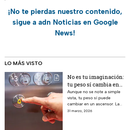
¡No te pierdas nuestro contenido,
sigue a adn Noticias en Google
News!
LO MÁS VISTO
No es tu imaginación:
tu peso sí cambia en
un ascensor y la
Aunque no se note a simple
vista, tu peso sí puede
ciencia lo explica
cambiar en un ascensor. La
ciencia explica por qué ocurre
31 marzo, 2026
este fenómeno y qué lo
provoca en el cuerpo humano