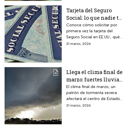
Tarjeta del Seguro
Social: lo que nadie te
cuenta sobre cómo
Conoce cómo solicitar por
primera vez la tarjeta del
obtenerla o
Seguro Social en EE.UU., qué
reemplazarla
hacer para reemplazarla y
31 marzo, 2026
cómo actualizar tu
información correctamente
Llega el clima final de
marzo: fuertes lluvias
y riesgo de
El clima final de marzo, un
patrón de tormenta severa
inundaciones en EUA
afectará el centro de Estados
Unidos esta semana, dejará
31 marzo, 2026
con lluvias intensas, granizo y
posibles tornados