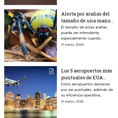
Alerta por arañas del
tamaño de una mano
que invaden EUA
El tamaño de estas arañas
puede ser intimidante,
especialmente cuando
aparecen cerca de viviendas,
31 marzo, 2026
jardines o techos en
vecindarios de Estados
Unidos
Los 5 aeropuertos más
puntuales de EUA
para viajar en Semana
Estos aeropuertos destacan
por ser puntuales, además de
Santa
su eficiencia operativa,
gestión del flujo de pasajeros
31 marzo, 2026
y capacidad para minimizar
retrasos