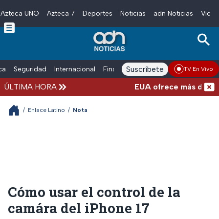
Azteca UNO
Azteca 7
Deportes
Noticias
adn Noticias
Video
Skip to main content
Suscríbete
ica
Seguridad
Internacional
Finanzas
adn Noticias Radio
Esp
TV En Vivo
ÚLTIMA HORA
EUA ofrece más de 100 mi
/
Enlace Latino
/
Nota
Cómo usar el control de la
camára del iPhone 17