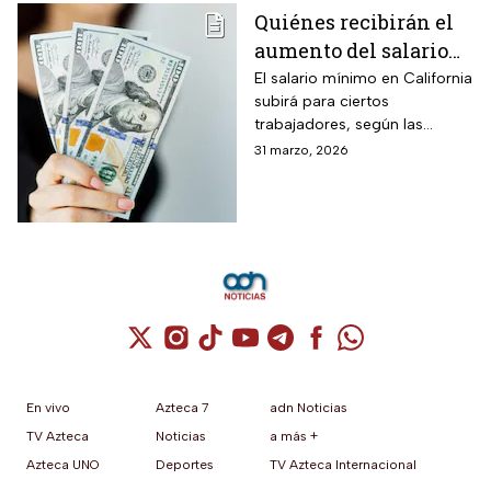
Quiénes recibirán el
aumento del salario
mínimo en California
El salario mínimo en California
subirá para ciertos
trabajadores, según las
autoridades locales. Conoce
31 marzo, 2026
quiénes se benefician y cómo
impacta el ajuste salarial
Cuenta de X / Twitter (se abre en una nuev
Cuenta de Instagram (se abre en una n
Cuenta de TikTok (se abre en una
Cuenta de YouTube (se abre 
Cuenta de Telegram (se a
Cuenta de Facebook 
Cuenta de Whats
En vivo
Azteca 7
adn Noticias
TV Azteca
Noticias
a más +
Azteca UNO
Deportes
TV Azteca Internacional