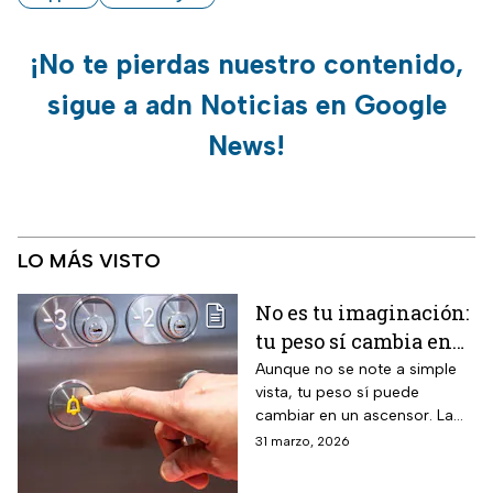
¡No te pierdas nuestro contenido,
sigue a adn Noticias en Google
News!
LO MÁS VISTO
No es tu imaginación:
tu peso sí cambia en
un ascensor y la
Aunque no se note a simple
vista, tu peso sí puede
ciencia lo explica
cambiar en un ascensor. La
ciencia explica por qué ocurre
31 marzo, 2026
este fenómeno y qué lo
provoca en el cuerpo humano