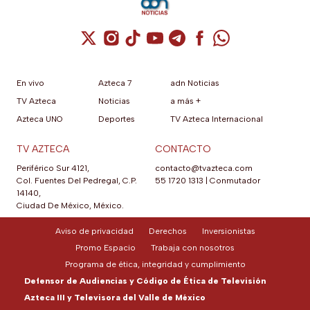
Cuenta de X / Twitter (se abre en una nuev
Cuenta de Instagram (se abre en una n
Cuenta de TikTok (se abre en una
Cuenta de YouTube (se abre 
Cuenta de Telegram (se a
Cuenta de Facebook 
Cuenta de Whats
En vivo
Azteca 7
adn Noticias
TV Azteca
Noticias
a más +
Azteca UNO
Deportes
TV Azteca Internacional
TV AZTECA
CONTACTO
Periférico Sur 4121,
contacto@tvazteca.com
Col. Fuentes Del Pedregal, C.P.
55 1720 1313
|
Conmutador
14140,
Ciudad De México, México.
Aviso de privacidad
Derechos
Inversionistas
Promo Espacio
Trabaja con nosotros
Programa de ética, integridad y cumplimiento
Defensor de Audiencias y Código de Ética de Televisión
Azteca III y Televisora del Valle de México