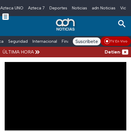
Azteca UNO
Azteca 7
Deportes
Noticias
adn Noticias
Video
Skip to main content
Suscríbete
ica
Seguridad
Internacional
Finanzas
adn Noticias Radio
Esp
TV En Vivo
ÚLTIMA HORA
Detienen al