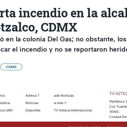
rta incendio en la alca
tzalco, CDMX
ió en la colonia Del Gas; no obstante, l
car el incendio y no se reportaron herid
CDMX
TV AZTE
vivo
Azteca 7
adn Noticias
Periférico 
Azteca
Noticias
a más +
ueva pestaña)
na nueva pestaña)
una nueva pestaña)
re en una nueva pestaña)
se abre en una nueva pestaña)
ok (se abre en una nueva pestaña)
atsApp (se abre en una nueva pestaña)
Col. Fuente
eca UNO
Deportes
TV Azteca Internacional
14140,
Ciudad De 