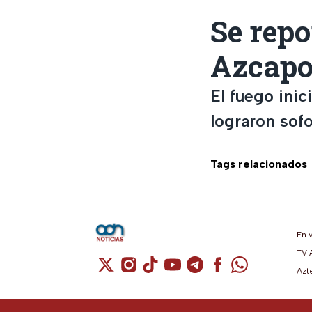
Se repo
Azcapo
El fuego inic
lograron sofo
Tags relacionados
En 
TV 
Cuenta de X / Twitter (se abre en una n
Cuenta de Instagram (se abre en u
Cuenta de TikTok (se abre en 
Cuenta de YouTube (se ab
Cuenta de Telegram (
Cuenta de Facebo
Cuenta de Wh
Azt