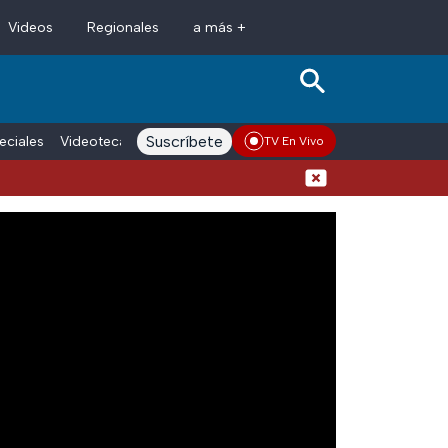
Videos
Regionales
a más +
Suscríbete
eciales
Videoteca
Conductores
Voces adn Noticias
Enlace La
TV En Vivo