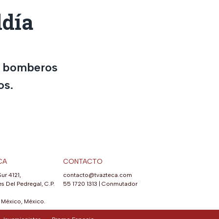
ldía
os bomberos
os.
CA
CONTACTO
Sur 4121,
contacto@tvazteca.com
s Del Pedregal, C.P.
55 1720 1313
|
Conmutador
México, México.