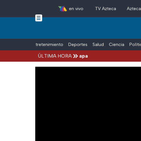
en vivo
TV Azteca
Aztec
Skip to main content
Tiempo Libre
Entretenimiento
Deportes
Salud
Ciencia
Polít
 Aguirre, por el Caso Ayotzinapa
ÚLTIMA HORA