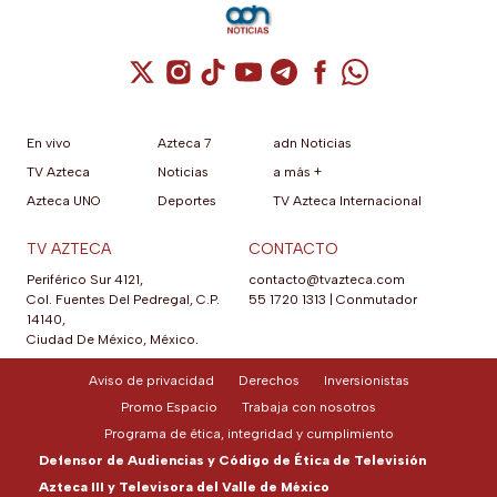
Cuenta de X / Twitter (se abre en una nuev
Cuenta de Instagram (se abre en una n
Cuenta de TikTok (se abre en una
Cuenta de YouTube (se abre 
Cuenta de Telegram (se a
Cuenta de Facebook 
Cuenta de Whats
En vivo
Azteca 7
adn Noticias
TV Azteca
Noticias
a más +
Azteca UNO
Deportes
TV Azteca Internacional
TV AZTECA
CONTACTO
Periférico Sur 4121,
contacto@tvazteca.com
Col. Fuentes Del Pedregal, C.P.
55 1720 1313
|
Conmutador
14140,
Ciudad De México, México.
Aviso de privacidad
Derechos
Inversionistas
Promo Espacio
Trabaja con nosotros
Programa de ética, integridad y cumplimiento
Defensor de Audiencias y Código de Ética de Televisión
Azteca III y Televisora del Valle de México