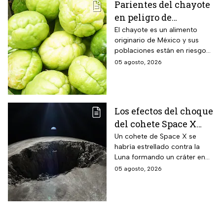
Parientes del chayote
en peligro de
extinción, advierte
El chayote es un alimento
originario de México y sus
Instituto de Ecología
poblaciones están en riesgo
de desaparecer a corto plazo
05 agosto, 2026
de acuerdo con el Instituto de
Ecología.
Los efectos del choque
del cohete Space X
contra la Luna
Un cohete de Space X se
habría estrellado contra la
Luna formando un cráter en
nuestro satélite natural, ¿qué
05 agosto, 2026
consecuencias tendrá? Aquí
te contamos.