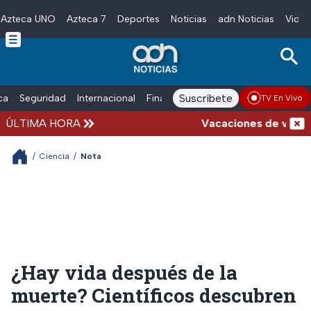
Azteca UNO
Azteca 7
Deportes
Noticias
adn Noticias
Video
Skip to main content
Suscríbete
ica
Seguridad
Internacional
Finanzas
adn Noticias Radio
Esp
TV En Vivo
ÚLTIMA HORA
Vacaciones de verano co
/
Ciencia
/
Nota
¿Hay vida después de la
muerte? Científicos descubren