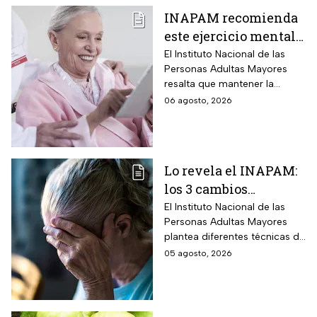
INAPAM recomienda
este ejercicio mental
para adultos mayores
El Instituto Nacional de las
Personas Adultas Mayores
5 veces a la semana
resalta que mantener la
durante 3 meses para
disciplina es la clave para
06 agosto, 2026
mejorar la atención
alcanzar los resultados
deseados.
Lo revela el INAPAM:
los 3 cambios
silenciosos que sufre
El Instituto Nacional de las
Personas Adultas Mayores
tu cerebro de forma
plantea diferentes técnicas de
natural al envejecer
estimulación mental para
05 agosto, 2026
mitigar los fallos de atención
y olvidos cotidianos.