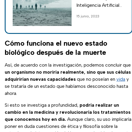
video del limbo
Inteligencia Artificial
muestra lo que habría
15 junio, 2023
después de la muerte
y cómo sería el lugar
conocido como el
limbo
Cómo funciona el nuevo estado
biológico después de la muerte
Así, de acuerdo con la investigación, podemos concluir que
un organismo no moriría realmente, sino que sus células
adquirirían nuevas capacidades
que no poseían en
vida
y
se trataría de un estado que habíamos desconocido hasta
ahora.
Si esto se investiga a profundidad,
podría realizar un
cambio en la medicina y revolucionaría los tratamientos
que conocemos hoy en día.
Aunque claro, su uso implicaría
poner en duda cuestiones de ética y filosofía sobre la