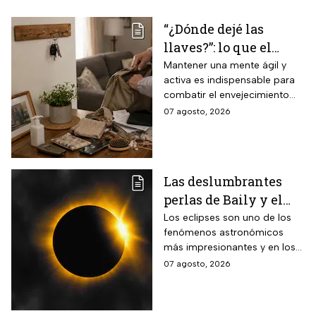
“¿Dónde dejé las
llaves?”: lo que el
INAPAM advierte
Mantener una mente ágil y
activa es indispensable para
sobre los 3 olvidos
combatir el envejecimiento
comunes que no
natural del cerebro.
07 agosto, 2026
debes ignorar en la
vejez
Las deslumbrantes
perlas de Baily y el
anillo de diamantes
Los eclipses son uno de los
fenómenos astronómicos
que se verán en el
más impresionantes y en los
eclipse solar total
próximos días habrá un
07 agosto, 2026
eclipse solar y hay dos
momentos clave que no te
puedes perder.