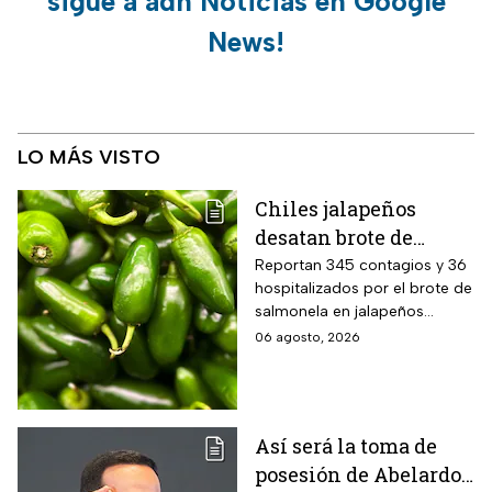
sigue a adn Noticias en Google
News!
LO MÁS VISTO
Chiles jalapeños
desatan brote de
salmonella en 27
Reportan 345 contagios y 36
hospitalizados por el brote de
estados de EUA
salmonela en jalapeños
exportados desde México
06 agosto, 2026
Así será la toma de
posesión de Abelardo