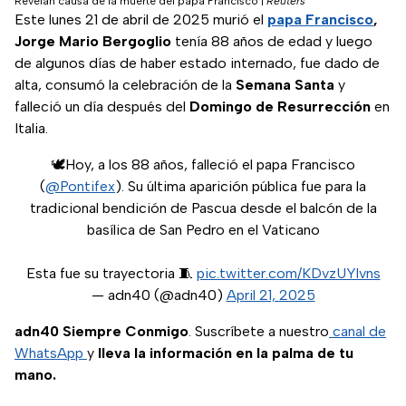
Revelan causa de la muerte del papa Francisco
|
Reuters
Este lunes 21 de abril de 2025 murió el
papa Francisco
,
Jorge Mario Bergoglio
tenía 88 años de edad y luego
de algunos días de haber estado internado, fue dado de
alta, consumó la celebración de la
Semana Santa
y
falleció un día después del
Domingo de Resurrección
en
Italia.
🕊️Hoy, a los 88 años, falleció el papa Francisco
(
@Pontifex
). Su última aparición pública fue para la
tradicional bendición de Pascua desde el balcón de la
basílica de San Pedro en el Vaticano
Esta fue su trayectoria 🧵
pic.twitter.com/KDvzUYlvns
— adn40 (@adn40)
April 21, 2025
adn40 Siempre Conmigo
. Suscríbete a nuestro
canal de
WhatsApp
y
lleva la información en la palma de tu
mano.