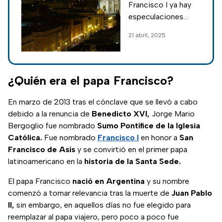
Francisco I ya hay
el pontífice que
especulaciones
la cumpla
sobre sus
21 abril, 2025
sucesores y resurge
una profecía basada
en la llegada de un
papa negro. Te
¿Quién era el papa Francisco?
contamos de qué
trata.
En marzo de 2013 tras el cónclave que se llevó a cabo
debido a la renuncia de
Benedicto XVI,
Jorge Mario
Bergoglio fue nombrado
Sumo Pontífice de la Iglesia
Católica.
Fue nombrado
Francisco I
en honor a
San
Francisco de Asís
y se convirtió en el primer papa
latinoamericano en la
historia de la Santa Sede.
El papa Francisco
nació en Argentina
y su nombre
comenzó a tomar relevancia tras la muerte de
Juan Pablo
II,
sin embargo, en aquellos días no fue elegido para
reemplazar al papa viajero, pero poco a poco fue