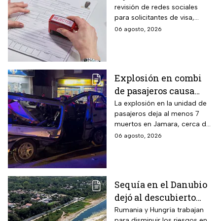
revisión de redes sociales
mexicanos deberán
para solicitantes de visa,
cumplir nueva
incluyendo mexicanos y
06 agosto, 2026
medida
periodistas. ¿Qué opinas
sobre este control digital y su
impacto en la privacidad?
Explosión en combi
de pasajeros causa
terror en las calles de
La explosión en la unidad de
pasajeros deja al menos 7
Jaramana en Damasco
muertos en Jamara, cerca de
Damasco; autoridades
06 agosto, 2026
investigan posible atentado
con artefacto explosivo.
Sequía en el Danubio
dejó al descubierto
buques de la Segunda
Rumania y Hungría trabajan
para disminuir los riesgos en