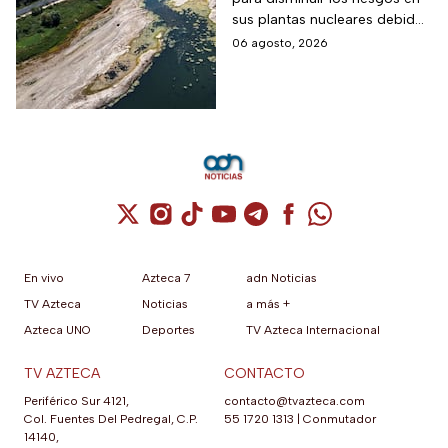
Guerra Mundial
sus plantas nucleares debido
a los mínimos históricos
06 agosto, 2026
Cuenta de X / Twitter (se abre en una nuev
Cuenta de Instagram (se abre en una n
Cuenta de TikTok (se abre en una
Cuenta de YouTube (se abre 
Cuenta de Telegram (se a
Cuenta de Facebook 
Cuenta de Whats
En vivo
Azteca 7
adn Noticias
TV Azteca
Noticias
a más +
Azteca UNO
Deportes
TV Azteca Internacional
TV AZTECA
CONTACTO
Periférico Sur 4121,
contacto@tvazteca.com
Col. Fuentes Del Pedregal, C.P.
55 1720 1313
|
Conmutador
14140,