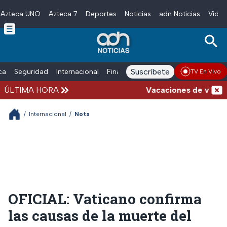
Azteca UNO
Azteca 7
Deportes
Noticias
adn Noticias
Video
Skip to main content
Suscríbete
ica
Seguridad
Internacional
Finanzas
adn Noticias Radio
Esp
TV En Vivo
ÚLTIMA HORA
Vacaciones de verano co
/
Internacional
/
Nota
OFICIAL: Vaticano confirma
las causas de la muerte del