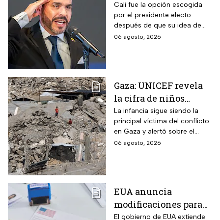
de la Espriella en Cali,
Cali fue la opción escogida
por el presidente electo
Colombia: fecha, hora
después de que su idea de
y dónde ver
hacerlo en una guarnición
06 agosto, 2026
militar en Popayán, fuera
descartada.
Gaza: UNICEF revela
la cifra de niños
muertos tras alto al
La infancia sigue siendo la
principal víctima del conflicto
fuego
en Gaza y alertó sobre el
aumento de menores
06 agosto, 2026
fallecidos, la crisis humanitaria
y la urgencia de alcanzar un
acuerdo que permita detener
la violencia.
EUA anuncia
modificaciones para
el trámite de la visa:
El gobierno de EUA extiende