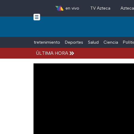
en vivo
TV Azteca
Aztec
Skip to main content
Tiempo Libre
Entretenimiento
Deportes
Salud
Ciencia
Polít
ÚLTIMA HORA