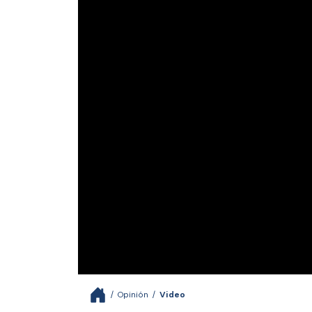
/
Opinión
/
Video