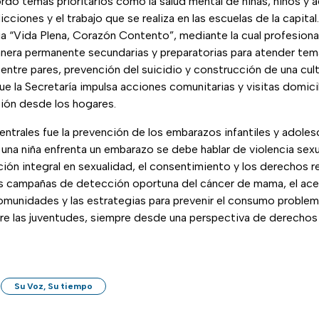
dó temas prioritarios como la salud mental de niñas, niños y a
icciones y el trabajo que se realiza en las escuelas de la capit
a “Vida Plena, Corazón Contento”, mediante la cual profesional
anera permanente secundarias y preparatorias para atender te
 entre pares, prevención del suicidio y construcción de una cult
e la Secretaría impulsa acciones comunitarias y visitas domicil
ción desde los hogares.
ntrales fue la prevención de los embarazos infantiles y adoles
na niña enfrenta un embarazo se debe hablar de violencia sexu
ción integral en sexualidad, el consentimiento y los derechos 
s campañas de detección oportuna del cáncer de mama, el ac
omunidades y las estrategias para prevenir el consumo problem
tre las juventudes, siempre desde una perspectiva de derechos
Su Voz, Su tiempo