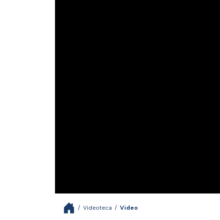
/
Videoteca
/
Video