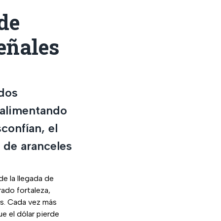
de
eñales
dos
 alimentando
confían, el
o de aranceles
e la llegada de
ado fortaleza,
tas. Cada vez más
e el dólar pierde