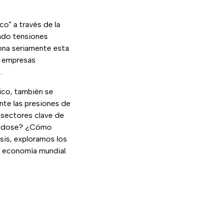
o" a través de la
ado tensiones
ona seriamente esta
a empresas
.
ico, también se
nte las presiones de
 sectores clave de
lándose? ¿Cómo
sis, exploramos los
la economía mundial.