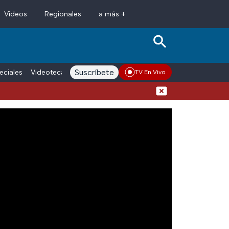
Videos
Regionales
a más +
Suscríbete
eciales
Videoteca
Conductores
Voces adn Noticias
Enlace La
TV En Vivo
Detienen al exgobe