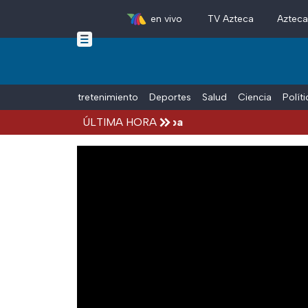
en vivo
TV Azteca
Aztec
Skip to main content
Tiempo Libre
Entretenimiento
Deportes
Salud
Ciencia
Polít
ÚLTIMA HORA