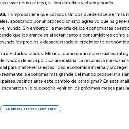
sas clave como el euro, la libra esterlina y el yen japonés.
átil, Trump sostiene que Estados Unidos puede hacerse "más ric
eles, apostando por un proteccionismo agresivo que ha gener
 el mundo. Sin embargo, la mayoría de los economistas cuesti
tando que los aranceles afectan tanto a consumidores como 
evando los precios y desacelerando el crecimiento económico
mita a Estados Unidos. México, como socio comercial estratég
derivados de esta política arancelaria. La respuesta mexicana a
cial para mantener la estabilidad económica interna y proteger
e realmente la economía más grande del mundo prosperar ais
s países vecinos ante este cambio de paradigma? En este análi
s escenarios y lo que podría venir en los próximos meses para 
La entrevista con Sarmiento