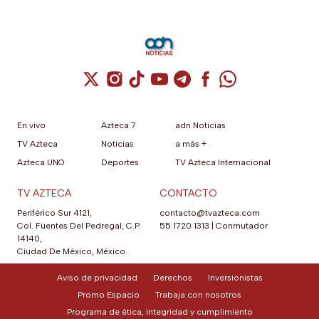
Cuenta de X / Twitter (se abre en una nuev
Cuenta de Instagram (se abre en una n
Cuenta de TikTok (se abre en una
Cuenta de YouTube (se abre 
Cuenta de Telegram (se a
Cuenta de Facebook 
Cuenta de Whats
En vivo
Azteca 7
adn Noticias
TV Azteca
Noticias
a más +
Azteca UNO
Deportes
TV Azteca Internacional
TV AZTECA
CONTACTO
Periférico Sur 4121,
contacto@tvazteca.com
Col. Fuentes Del Pedregal, C.P.
55 1720 1313
|
Conmutador
14140,
Ciudad De México, México.
Aviso de privacidad
Derechos
Inversionistas
Promo Espacio
Trabaja con nosotros
Programa de ética, integridad y cumplimiento