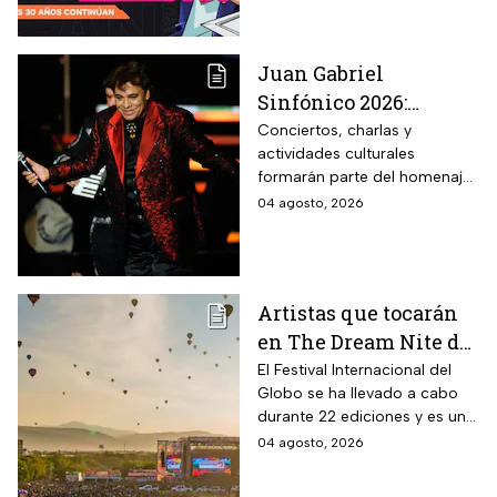
Juan Gabriel
Sinfónico 2026:
¿Cuándo y dónde será
Conciertos, charlas y
actividades culturales
el aniversario
formarán parte del homenaje
luctuoso del Divo de
que recordará el legado del
04 agosto, 2026
Juárez?
“Divo de Juárez”. Conoce las
fechas, sedes y cómo asistir a
este evento gratuito.
Artistas que tocarán
en The Dream Nite del
Festival
El Festival Internacional del
Globo se ha llevado a cabo
Internacional del
durante 22 ediciones y es uno
Globo 2026
de los espectáculos masivos
04 agosto, 2026
más destacados del país.