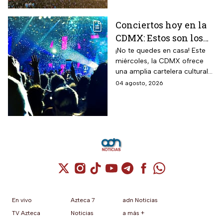
Conciertos hoy en la
CDMX: Estos son los
mejores planes
¡No te quedes en casa! Este
miércoles, la CDMX ofrece
musicales para este
una amplia cartelera cultural
miércoles 5 de agosto
para todos los gustos.
04 agosto, 2026
Cuenta de X / Twitter (se abre en una nuev
Cuenta de Instagram (se abre en una n
Cuenta de TikTok (se abre en una
Cuenta de YouTube (se abre 
Cuenta de Telegram (se a
Cuenta de Facebook 
Cuenta de Whats
En vivo
Azteca 7
adn Noticias
TV Azteca
Noticias
a más +