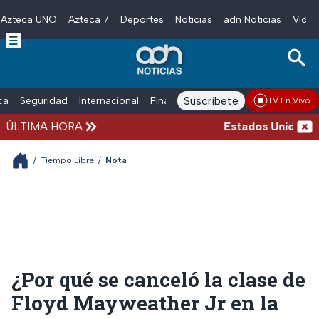
Azteca UNO
Azteca 7
Deportes
Noticias
adn Noticias
Video
Skip to main content
Suscríbete
ica
Seguridad
Internacional
Finanzas
adn Noticias Radio
Esp
TV En Vivo
ÚLTIMA HORA
Estados Unidos susp
/
Tiempo Libre
/
Nota
¿Por qué se canceló la clase de
Floyd Mayweather Jr en la