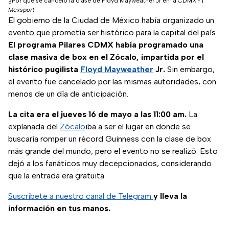
¿Por qué se canceló la clase de Floyd Mayweather Jr en la CDMX?
|
Mexsport
El gobierno de la Ciudad de México había organizado un
evento que prometía ser histórico para la capital del país.
El programa Pilares CDMX había programado una
clase masiva de box en el Zócalo, impartida por el
histórico pugilista
Floyd Mayweather
Jr.
Sin embargo,
el evento fue cancelado por las mismas autoridades, con
menos de un día de anticipación.
La cita era el jueves 16 de mayo a las 11:00 am.
La
explanada del
Zócalo
iba a ser el lugar en donde se
buscaría romper un récord Guinness con la clase de box
más grande del mundo, pero el evento no se realizó. Esto
dejó a los fanáticos muy decepcionados, considerando
que la entrada era gratuita.
Suscríbete a nuestro canal de Telegram
y lleva la
información en tus manos.