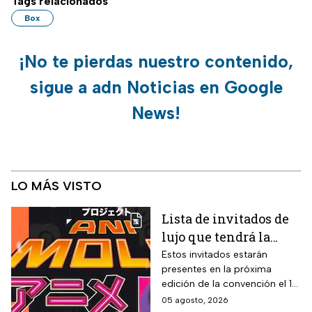
Tags relacionados
Box
¡No te pierdas nuestro contenido,
sigue a adn Noticias en Google
News!
LO MÁS VISTO
Lista de invitados de
lujo que tendrá la
Animole 2026
Estos invitados estarán
presentes en la próxima
edición de la convención el 12
y 13 de septiembre
05 agosto, 2026