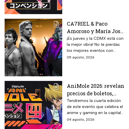
CA7RIEL & Paco
Amoroso y María José
prenden la CDMX este
¡Es jueves y la CDMX está con
la mejor vibra! No te pierdas
jueves 6 de agosto;
los mejores eventos con
sedes, horarios y
artistas de primer nivel.
05 agosto, 2026
precios de boletos
AniMole 2026: revelan
precios de boletos,
fechas y actividades
Tendremos la cuarta edición
de este evento que celebra el
confirmadas
anime y gaming en la capital
del país
04 agosto, 2026