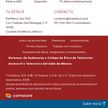
Azteca UNO
Deportes
TV Azteca Internacional
TV AZTECA
CONTACTO
Periférico Sur 4121,
contacto@tvazteca.com
Col. Fuentes Del Pedregal, C.P.
55 1720 1313
|
Conmutador
14140,
Ciudad De México, México.
Aviso de privacidad
Derechos
Inversionistas
Promo Espacio
Trabaja con nosotros
Programa de ética, integridad y cumplimiento
Defensor de Audiencias y Código de Ética de Televisión
Azteca III y Televisora del Valle de México
TV Azteca, M.R. & ©, TV Azteca, S.A.B. de C.V. Todos los derechos
reservados, 2025.
Queda prohibida la reproducción total o parcial sin la autorización
previa, expresa y por escrito de su titular.
Subir inicio