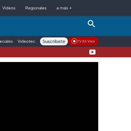
Videos
Regionales
a más +
Suscríbete
eciales
Videoteca
Conductores
Voces adn Noticias
Enlace La
TV En Vivo