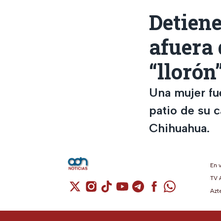
Detiene
afuera 
“llorón
Una mujer fue
patio de su c
Chihuahua.
En 
TV 
Cuenta de X / Twitter (se abre en una n
Cuenta de Instagram (se abre en u
Cuenta de TikTok (se abre en 
Cuenta de YouTube (se ab
Cuenta de Telegram (
Cuenta de Facebo
Cuenta de Wh
Azt