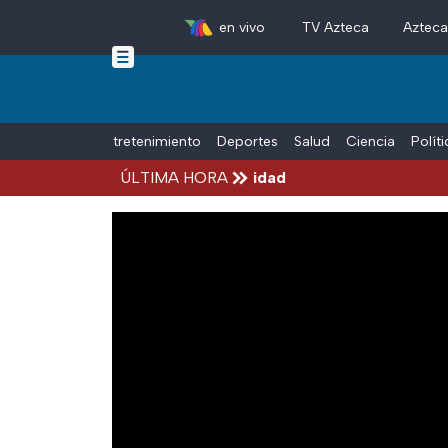
en vivo
TV Azteca
Aztec
Skip to main content
Tiempo Libre
Entretenimiento
Deportes
Salud
Ciencia
Polít
Michoacán por alerta de seguridad
ÚLTIMA HORA