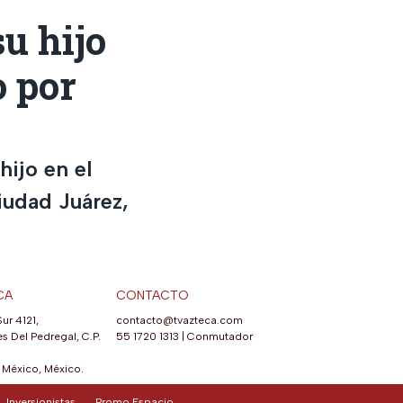
u hijo
o por
hijo en el
Ciudad Juárez,
CA
CONTACTO
Sur 4121,
contacto@tvazteca.com
s Del Pedregal, C.P.
55 1720 1313
|
Conmutador
México, México.
Inversionistas
Promo Espacio