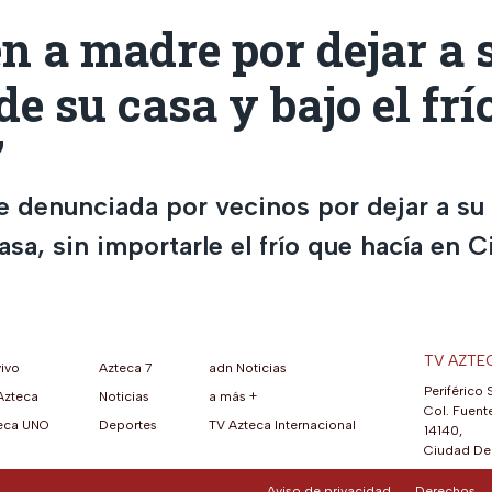
n a madre por dejar a s
de su casa y bajo el frí
”
 denunciada por vecinos por dejar a su 
asa, sin importarle el frío que hacía en 
TV AZTE
vivo
Azteca 7
adn Noticias
Periférico 
Azteca
Noticias
a más +
ueva pestaña)
na nueva pestaña)
una nueva pestaña)
re en una nueva pestaña)
se abre en una nueva pestaña)
ok (se abre en una nueva pestaña)
atsApp (se abre en una nueva pestaña)
Col. Fuente
eca UNO
Deportes
TV Azteca Internacional
14140,
Ciudad De 
Aviso de privacidad
Derechos