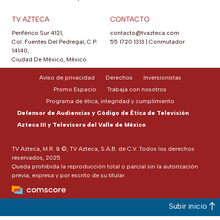
TV AZTECA
CONTACTO
Periférico Sur 4121,
contacto@tvazteca.com
Col. Fuentes Del Pedregal, C.P.
55 1720 1313
|
Conmutador
14140,
Ciudad De México, México.
Aviso de privacidad
Derechos
Inversionistas
Promo Espacio
Trabaja con nosotros
Programa de ética, integridad y cumplimiento
Defensor de Audiencias y Código de Ética de Televisión
Azteca III y Televisora del Valle de México
TV Azteca, M.R. & ©, TV Azteca, S.A.B. de C.V. Todos los derechos
reservados, 2025.
Queda prohibida la reproducción total o parcial sin la autorización
previa, expresa y por escrito de su titular.
Subir inicio