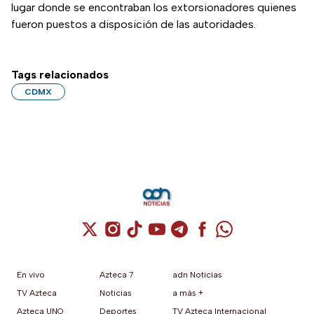
lugar donde se encontraban los extorsionadores quienes
fueron puestos a disposición de las autoridades.
Tags relacionados
CDMX
Cuenta de X / Twitter (se abre en una nuev
Cuenta de Instagram (se abre en una n
Cuenta de TikTok (se abre en una
Cuenta de YouTube (se abre 
Cuenta de Telegram (se a
Cuenta de Facebook 
Cuenta de Whats
En vivo
Azteca 7
adn Noticias
TV Azteca
Noticias
a más +
Azteca UNO
Deportes
TV Azteca Internacional